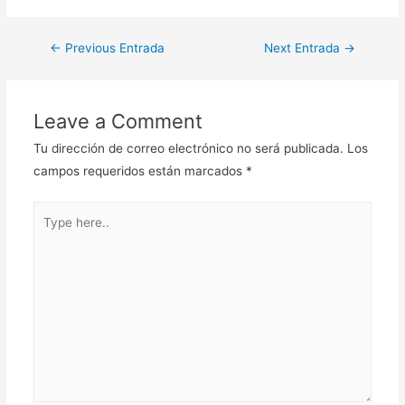
Navegación
←
Previous Entrada
Next Entrada
→
de
entradas
Leave a Comment
Tu dirección de correo electrónico no será publicada.
Los
campos requeridos están marcados
*
Type
here..