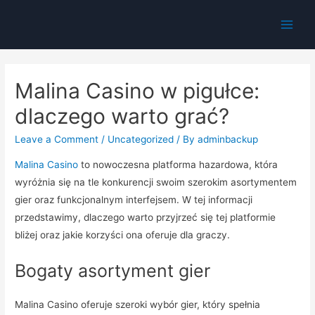
Main
Men
Malina Casino w pigułce:
dlaczego warto grać?
Leave a Comment
/
Uncategorized
/ By
adminbackup
Malina Casino
to nowoczesna platforma hazardowa, która
wyróżnia się na tle konkurencji swoim szerokim asortymentem
gier oraz funkcjonalnym interfejsem. W tej informacji
przedstawimy, dlaczego warto przyjrzeć się tej platformie
bliżej oraz jakie korzyści ona oferuje dla graczy.
Bogaty asortyment gier
Malina Casino oferuje szeroki wybór gier, który spełnia