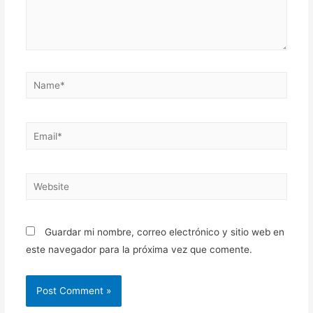
Name*
Email*
Website
Guardar mi nombre, correo electrónico y sitio web en
este navegador para la próxima vez que comente.