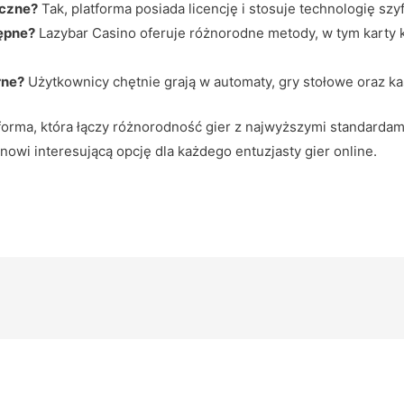
eczne?
Tak, platforma posiada licencję i stosuje technologię sz
tępne?
Lazybar Casino oferuje różnorodne metody, w tym karty k
rne?
Użytkownicy chętnie grają w automaty, gry stołowe oraz k
orma, która łączy różnorodność gier z najwyższymi standardam
nowi interesującą opcję dla każdego entuzjasty gier online.