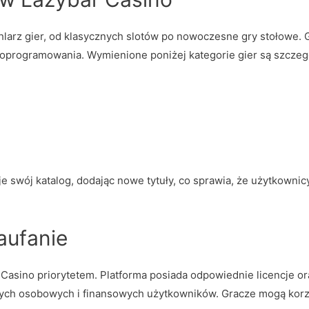
hlarz gier, od klasycznych slotów po nowoczesne gry stołowe.
programowania. Wymienione poniżej kategorie gier są szczegó
uje swój katalog, dodając nowe tytuły, co sprawia, że użytkown
aufanie
 Casino priorytetem. Platforma posiada odpowiednie licencje 
ych osobowych i finansowych użytkowników. Gracze mogą korzys