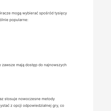
 Gracze mogą wybierać spośród tysięcy
lnie popularne:
icy zawsze mają dostęp do najnowszych
oraz stosuje nowoczesne metody
tać z opcji odpowiedzialnej gry, co