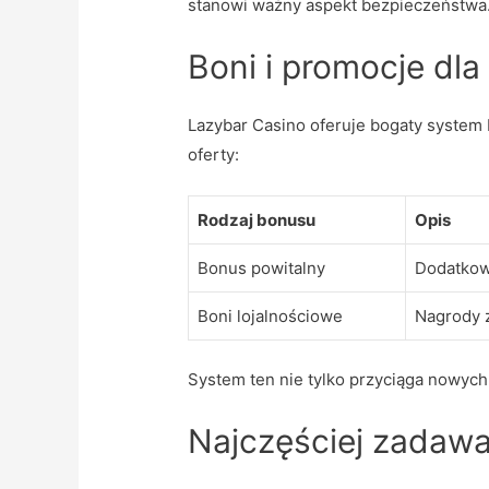
stanowi ważny aspekt bezpieczeństwa
Boni i promocje dl
Lazybar Casino oferuje bogaty system
oferty:
Rodzaj bonusu
Opis
Bonus powitalny
Dodatkow
Boni lojalnościowe
Nagrody 
System ten nie tylko przyciąga nowych
Najczęściej zadawa