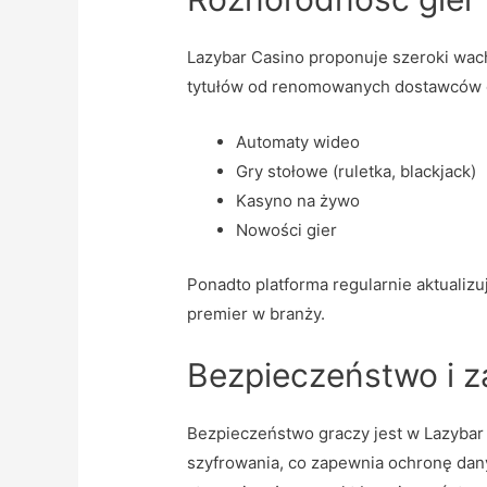
Lazybar Casino proponuje szeroki wac
tytułów od renomowanych dostawców o
Automaty wideo
Gry stołowe (ruletka, blackjack)
Kasyno na żywo
Nowości gier
Ponadto platforma regularnie aktualiz
premier w branży.
Bezpieczeństwo i z
Bezpieczeństwo graczy jest w Lazybar
szyfrowania, co zapewnia ochronę dan