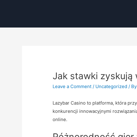
Jak stawki zyskują
Leave a Comment
/
Uncategorized
/ B
Lazybar Casino to platforma, która prz
konkurencji innowacyjnymi rozwiązani
online.
Różnorodność gier