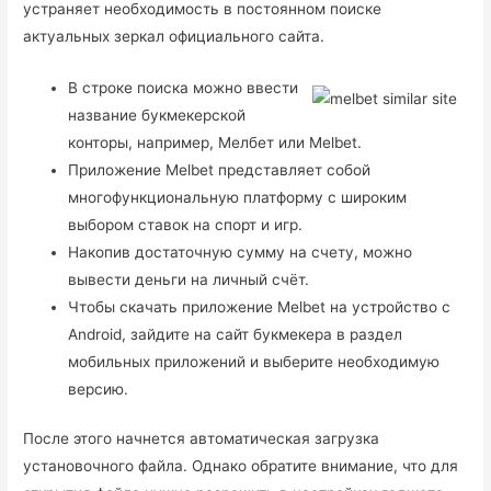
устраняет необходимость в постоянном поиске
актуальных зеркал официального сайта.
В строке поиска можно ввести
название букмекерской
конторы, например, Мелбет или Melbet.
Приложение Melbet представляет собой
многофункциональную платформу с широким
выбором ставок на спорт и игр.
Накопив достаточную сумму на счету, можно
вывести деньги на личный счёт.
Чтобы скачать приложение Melbet на устройство с
Android, зайдите на сайт букмекера в раздел
мобильных приложений и выберите необходимую
версию.
После этого начнется автоматическая загрузка
установочного файла. Однако обратите внимание, что для