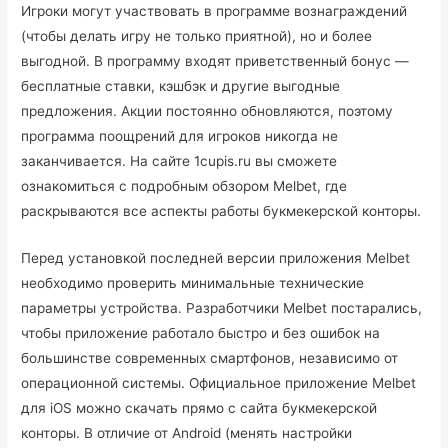
Игроки могут участвовать в программе вознаграждений
(чтобы делать игру не только приятной), но и более
выгодной. В программу входят приветственный бонус —
бесплатные ставки, кэшбэк и другие выгодные
предложения. Акции постоянно обновляются, поэтому
программа поощрений для игроков никогда не
заканчивается. На сайте 1cupis.ru вы сможете
ознакомиться с подробным обзором Melbet, где
раскрываются все аспекты работы букмекерской конторы.
Перед установкой последней версии приложения Melbet
необходимо проверить минимальные технические
параметры устройства. Разработчики Melbet постарались,
чтобы приложение работало быстро и без ошибок на
большинстве современных смартфонов, независимо от
операционной системы. Официальное приложение Melbet
для iOS можно скачать прямо с сайта букмекерской
конторы. В отличие от Android (менять настройки