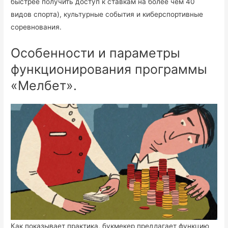
быстрее получить доступ к ставкам на более чем 40
видов спорта), культурные события и киберспортивные
соревнования.
Особенности и параметры
функционирования программы
«Мелбет».
Как показывает практика, букмекер предлагает функцию