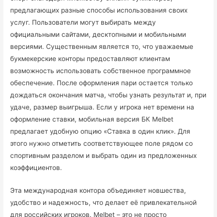
предлагающих разные способы использования своих
услуг. Пользователи могут выбирать между
официальными сайтами, десктопными и мобильными
версиями. Существенным является то, что уважаемые
букмекерские конторы предоставляют клиентам
возможность использовать собственное программное
обеспечение. После оформления пари остается только
дождаться окончания матча, чтобы узнать результат и, при
удаче, размер выигрыша. Если у игрока нет времени на
оформление ставки, мобильная версия БК Melbet
предлагает удобную опцию «Ставка в один клик». Для
этого нужно отметить соответствующее поле рядом со
спортивным разделом и выбрать один из предложенных
коэффициентов.
Эта международная контора объединяет новшества,
удобство и надежность, что делает её привлекательной
для российских игроков. Melbet – это не просто