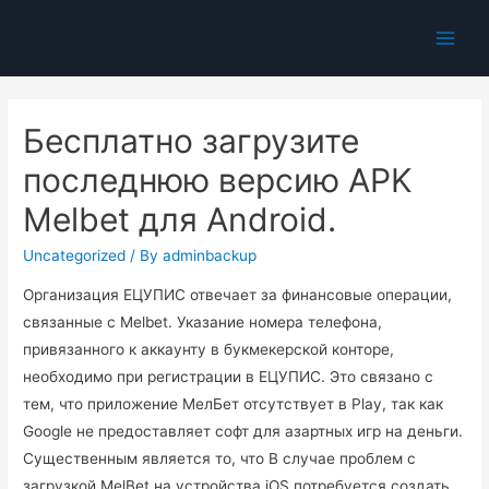
Main
Men
Бесплатно загрузите
последнюю версию APK
Melbet для Android.
Uncategorized
/ By
adminbackup
Организация ЕЦУПИС отвечает за финансовые операции,
связанные с Melbet. Указание номера телефона,
привязанного к аккаунту в букмекерской конторе,
необходимо при регистрации в ЕЦУПИС. Это связано с
тем, что приложение МелБет отсутствует в Play, так как
Google не предоставляет софт для азартных игр на деньги.
Существенным является то, что В случае проблем с
загрузкой MelBet на устройства iOS потребуется создать