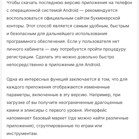
Чтобы скачать последнюю версию приложения на телефон
с операционной системой Android — рекомендуется
воспользоваться официальным сайтом букмекерской
конторы. Этот способ является самым удобным, быстрым
и безопасным для дальнейшего использования
программного обеспечения. Если у пользователя нет
личного кабинета — ему потребуется пройти процедуру
регистрации. Сделать это можно довольно быстро
непосредственно в приложении для Android.
Одна из интересных функций заключается в том, что для
каждого приложения отображаются измененные
параметры, включенные в эту версию. Например, при
загрузке of вы получите неограниченные драгоценные
камни и эликсиры с первого уровня. Интерфейс
напоминает базовый маркет (где можно найти различные
приложения), сгруппированные по играм или
инструментам.