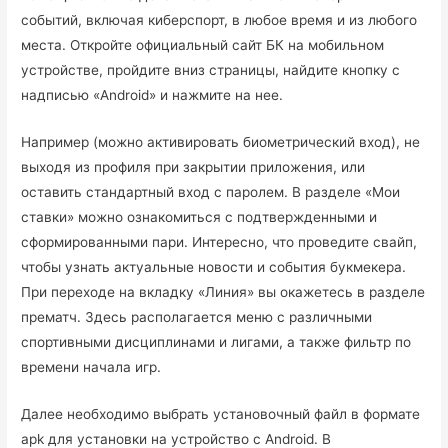
событий, включая киберспорт, в любое время и из любого
места. Откройте официальный сайт БК на мобильном
устройстве, пройдите вниз страницы, найдите кнопку с
надписью «Android» и нажмите на нее.
Например (можно активировать биометрический вход), не
выходя из профиля при закрытии приложения, или
оставить стандартный вход с паролем. В разделе «Мои
ставки» можно ознакомиться с подтвержденными и
сформированными пари. Интересно, что проведите свайп,
чтобы узнать актуальные новости и события букмекера.
При переходе на вкладку «Линия» вы окажетесь в разделе
прематч. Здесь располагается меню с различными
спортивными дисциплинами и лигами, а также фильтр по
времени начала игр.
Далее необходимо выбрать установочный файл в формате
apk для установки на устройство с Android. В