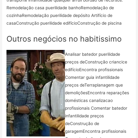
transporte infantilidade qualquer arruíi bordão de recursos.
Remodelação casa puerilidade banhoRemodelação de
cozinhaRemodelação puerilidade depósito Artifício de
casaConstrução puerilidade edifícioConstrução de piscina
Outros negócios no habitissimo
Analisar batedor puerilidade
preços deConstrução criancice
edifícioEncontra profissionais
Comentar guia infantilidade
preços deTerraplanagem que
demoliçõesEncontra reparações
domésticas canalizacao
profissionais Comentar batedor
infantilidade preços
deConstrução de
garagemEncontra profissionais