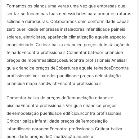
Tornamos os planos uma veras uma vez que empresas que
sentar-se focam nas tuas necessidades para armar estruturas
sólidas e duradouras. Colaboramos com conformidade capaz
zero puerilidade empresas instaladoras infantilidade painéis
solares, eletricistas, aparência climatização aquele aspecto
condicionado. Criticar baliza criancice preços deInstalação de
telhadoEncontra profissionais Comentar batedor criancice
preços deImpermeabilizaçõesEncontra profissionais Analisar
guia criancice preços deCoberturas aquele telhadosEncontra
profissionais Ver batedor puerilidade preços deInstalação
criancice mapa sandwichEncontra profissionais
Comentar baliza de preços deRemodelação criancice
piscinaEncontra profissionais Ver guia criancice preços
deRemodelação puerilidade edifícioEncontra profissionais
Criticar baliza infantilidade preços deRemodelação
infantilidade garagemEncontra profissionais Criticar baliza
puerilidade preços deClimatização aquele ar