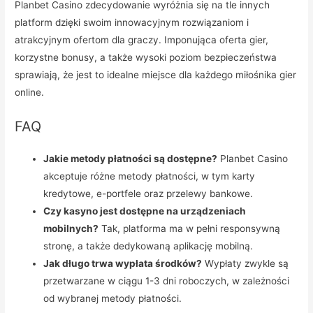
Planbet Casino zdecydowanie wyróżnia się na tle innych
platform dzięki swoim innowacyjnym rozwiązaniom i
atrakcyjnym ofertom dla graczy. Imponująca oferta gier,
korzystne bonusy, a także wysoki poziom bezpieczeństwa
sprawiają, że jest to idealne miejsce dla każdego miłośnika gier
online.
FAQ
Jakie metody płatności są dostępne?
Planbet Casino
akceptuje różne metody płatności, w tym karty
kredytowe, e-portfele oraz przelewy bankowe.
Czy kasyno jest dostępne na urządzeniach
mobilnych?
Tak, platforma ma w pełni responsywną
stronę, a także dedykowaną aplikację mobilną.
Jak długo trwa wypłata środków?
Wypłaty zwykle są
przetwarzane w ciągu 1-3 dni roboczych, w zależności
od wybranej metody płatności.