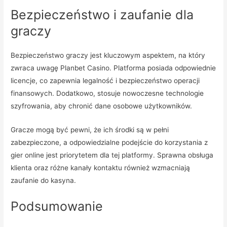
Bezpieczeństwo i zaufanie dla
graczy
Bezpieczeństwo graczy jest kluczowym aspektem, na który
zwraca uwagę Planbet Casino. Platforma posiada odpowiednie
licencje, co zapewnia legalność i bezpieczeństwo operacji
finansowych. Dodatkowo, stosuje nowoczesne technologie
szyfrowania, aby chronić dane osobowe użytkowników.
Gracze mogą być pewni, że ich środki są w pełni
zabezpieczone, a odpowiedzialne podejście do korzystania z
gier online jest priorytetem dla tej platformy. Sprawna obsługa
klienta oraz różne kanały kontaktu również wzmacniają
zaufanie do kasyna.
Podsumowanie