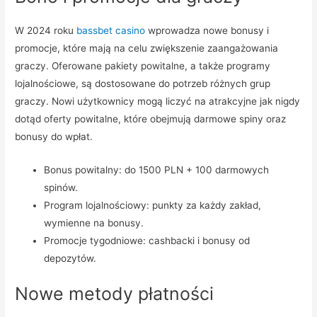
W 2024 roku
bassbet casino
wprowadza nowe bonusy i
promocje, które mają na celu zwiększenie zaangażowania
graczy. Oferowane pakiety powitalne, a także programy
lojalnościowe, są dostosowane do potrzeb różnych grup
graczy. Nowi użytkownicy mogą liczyć na atrakcyjne jak nigdy
dotąd oferty powitalne, które obejmują darmowe spiny oraz
bonusy do wpłat.
Bonus powitalny: do 1500 PLN + 100 darmowych
spinów.
Program lojalnościowy: punkty za każdy zakład,
wymienne na bonusy.
Promocje tygodniowe: cashbacki i bonusy od
depozytów.
Nowe metody płatności