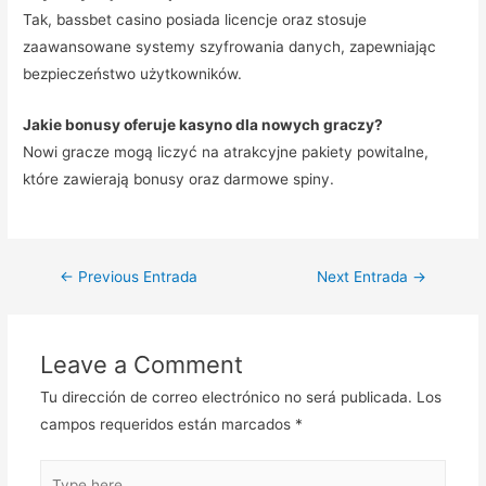
Tak, bassbet casino posiada licencje oraz stosuje
zaawansowane systemy szyfrowania danych, zapewniając
bezpieczeństwo użytkowników.
Jakie bonusy oferuje kasyno dla nowych graczy?
Nowi gracze mogą liczyć na atrakcyjne pakiety powitalne,
które zawierają bonusy oraz darmowe spiny.
Navegación
←
Previous Entrada
Next Entrada
→
de
entradas
Leave a Comment
Tu dirección de correo electrónico no será publicada.
Los
campos requeridos están marcados
*
Type