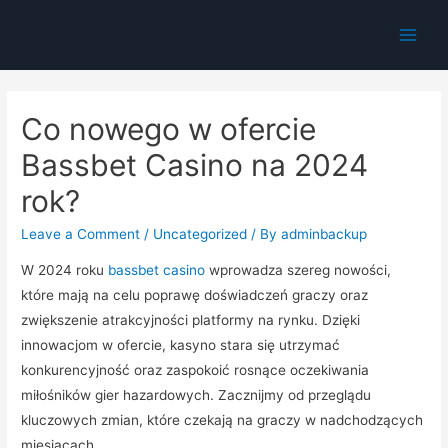
Main
Men
Co nowego w ofercie
Bassbet Casino na 2024
rok?
Leave a Comment
/
Uncategorized
/ By
adminbackup
W 2024 roku
bassbet casino
wprowadza szereg nowości,
które mają na celu poprawę doświadczeń graczy oraz
zwiększenie atrakcyjności platformy na rynku. Dzięki
innowacjom w ofercie, kasyno stara się utrzymać
konkurencyjność oraz zaspokoić rosnące oczekiwania
miłośników gier hazardowych. Zacznijmy od przeglądu
kluczowych zmian, które czekają na graczy w nadchodzących
miesiącach.