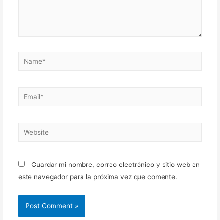
Name*
Email*
Website
Guardar mi nombre, correo electrónico y sitio web en
este navegador para la próxima vez que comente.