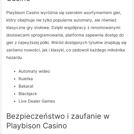
Playbison Casino wyróżnia się szerokim asortymentem gier,
który obejmuje nie tylko popularne automaty, ale również
klasyczne gry stołowe. Dzięki współpracy z renomowanymi
dostawcami oprogramowania, platforma zapewnia dostęp do
gier z najwyższej półki. Wśród dostępnych tytułów znajdują się
zarówno nowości, jak i klasyki, co zadowoli każdego miłośnika
hazardu.
Automaty wideo
Ruletka
Bakarat
Blackjack
Live Dealer Games
Bezpieczeństwo i zaufanie w
Playbison Casino