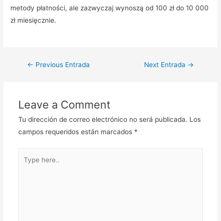
metody płatności, ale zazwyczaj wynoszą od 100 zł do 10 000
zł miesięcznie.
Navegación
←
Previous Entrada
Next Entrada
→
de
entradas
Leave a Comment
Tu dirección de correo electrónico no será publicada.
Los
campos requeridos están marcados
*
Type
here..