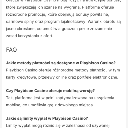
Gracze w Playbison Casino mogą liczyć na atrakcyjne bonusy,
które zwiększają ich szanse na wygraną. Platforma oferuje
różnorodne promocje, które obejmują bonusy powitalne,
darmowe spiny oraz program lojalnościowy. Warunki obrotu są
jasno określone, co umożliwia graczom pełne zrozumienie
zasad korzystania z ofert.
FAQ
Jakie metody płatności są dostępne w Playbison Casino?
Playbison Casino oferuje różnorodne metody płatności, w tym
karty kredytowe, przelewy online oraz portfele elektroniczne.
Czy Playbison Casino oferuje mobilną wersję?
Tak, platforma jest w pełni zoptymalizowana na urządzenia
mobilne, co umożliwia grę z dowolnego miejsca.
Jakie są limity wypłat w Playbison Casino?
Limity wypłat mogą różnić się w zależności od używanej