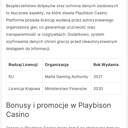
Bezpieczeństwo dotpayów oraz ochrona danych osobowych
to kluczowe aspekty, na które stawia Playbison Casino.
Platforma posiada licencję wydaną przez autoryzowanego
organizatora gier, co gwarantuje uczciwość oraz
transparentność w rozgrywkach. Dodatkowo, system
szyfrowania danych chroni graczy przed nieautoryzowanym
dostępem do informacji.
Rodzaj Licencji
Organizacja
Rok Wydania
EU
Malta Gaming Authority
2021
Licencja Krajowa
Ministerstwo Finansów
2020
Bonusy i promocje w Playbison
Casino