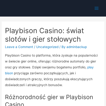
Main
Men
Playbison Casino: świat
slotów i gier stołowych
Leave a Comment
/
Uncategorized
/ By
adminbackup
Playbison Casino to platforma, która zyskuje na popularności
w świecie gier online, oferując różnorodne automaty do gier
oraz gry stołowe. Dzięki swojemu bogatemu portfolio,
play
bison
przyciąga zarówno początkujących, jak i
doświadczonych graczy, którzy poszukują ekscytujących
doświadczeń i atrakcyjnych bonusów.
Różnorodność gier w Playbison
Casino