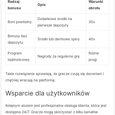
Rodzaj
Warunki
Opis
bonusu
obrotu
Dodatkowe środki na
Boni powitalny
30x
pierwsze depozyty
Bonusy bez
Środki lub darmowe spiny
40x
depozytu
Program
Różne
Nagrody za regularne grę
lojalnościowy
progi
Takie rozwiązania sprawiają, że gracze czują się doceniani i
chętniej wracają na platformę.
Wsparcie dla użytkowników
Kolejnym atutem jest profesjonalna obsługa klienta, która jest
dostępna 24/7. Gracze mogą skorzystać z kilku kanałów