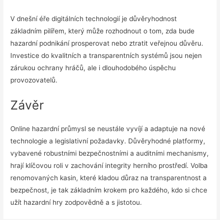
V dnešní éře digitálních technologií je důvěryhodnost
základním pilířem, který může rozhodnout o tom, zda bude
hazardní podnikání prosperovat nebo ztratit veřejnou důvěru.
Investice do kvalitních a transparentních systémů jsou nejen
zárukou ochrany hráčů, ale i dlouhodobého úspěchu
provozovatelů.
Závěr
Online hazardní průmysl se neustále vyvíjí a adaptuje na nové
technologie a legislativní požadavky. Důvěryhodné platformy,
vybavené robustními bezpečnostními a auditními mechanismy,
hrají klíčovou roli v zachování integrity herního prostředí. Volba
renomovaných kasin, které kladou důraz na transparentnost a
bezpečnost, je tak základním krokem pro každého, kdo si chce
užít hazardní hry zodpovědně a s jistotou.