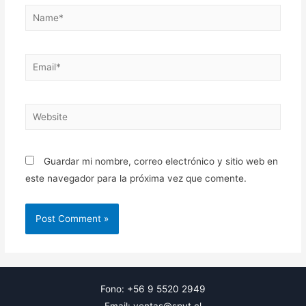
Name*
Email*
Website
Guardar mi nombre, correo electrónico y sitio web en
este navegador para la próxima vez que comente.
Fono: +56 9 5520 2949
Email: ventas@spyt.cl