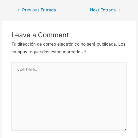
Navegación
←
Previous Entrada
Next Entrada
→
de
entradas
Leave a Comment
Tu dirección de correo electrónico no será publicada.
Los
campos requeridos están marcados
*
Type
here..