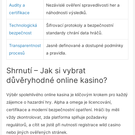
Audity a
Nezávislé ověření spravedlivosti her a
certifikace
náhodnosti výsledků.
Technologická
Šifrovací protokoly a bezpečnostní
bezpečnost
standardy chrání data hráčů.
Transparentnost
Jasně definované a dostupné podmínky
procesů
a pravidla.
Shrnutí – Jak si vybrat
důvěryhodné online kasino?
Výběr spolehlivého online kasina je klíčovým krokem pro každý
zájemce o hazardní hry. Alpha a omega je licencování,
certifikace a moderní bezpečnostní opatření. Hráči by měli
vždy zkontrolovat, zda platforma splňuje požadavky
regulátorů, a cítit se jistě při nutnosti registrace wild casino
nebo jiných ověřených stránek.