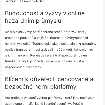
osobních a finančních dat.
Budoucnost a výzvy v online
hazardním průmyslu
Mezi hlavní výzvy patří ochrana hráčů před závislostí,
prevence podvodů a zajištění naprosté důvěryhodnosti
herních výsledků. Technologie jako blockchain a kryptoměny
posilují transparentnost a dávají hráčům větší kontrolu nad
jejich financemi. Regulace se stále přizpůsobují novým
trendům a zvyšují požadavky na licencování, audit a
bezpečnostní standardy.
Klíčem k důvěře: Licencované a
bezpečné herní platformy
Pro hráče je zásadní vybírat platformy, které jsou nezávisle
auditované a mající jasné licenční podmínky. Použití