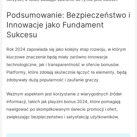
Podsumowanie: Bezpieczeństwo i
Innowacje jako Fundament
Sukcesu
Rok 2024 zapowiada się jako kolejny etap rozwoju, w którym
kluczowe znaczenie będą miały zarówno innowacje
technologiczne, jak i transparentność w ofercie bonusów.
Platformy, które zdołają skutecznie łączyć te elementy, będą
zdobywały dużą popularność i zaufanie graczy.
Ważnym aspektem jest korzystanie z wiarygodnych źródeł
informacji, takich jak playzini bonus 2024, które pomagają
nawigować po skomplikowanym świecie promocji i ofert,
zwiększając bezpieczeństwo i satysfakcję użytkowników.