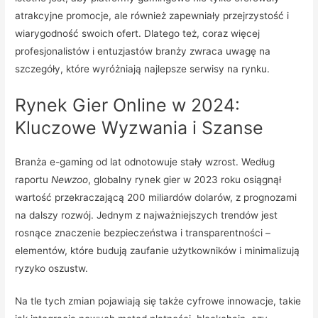
atrakcyjne promocje, ale również zapewniały przejrzystość i
wiarygodność swoich ofert. Dlatego też, coraz więcej
profesjonalistów i entuzjastów branży zwraca uwagę na
szczegóły, które wyróżniają najlepsze serwisy na rynku.
Rynek Gier Online w 2024:
Kluczowe Wyzwania i Szanse
Branża e-gaming od lat odnotowuje stały wzrost. Według
raportu
Newzoo
, globalny rynek gier w 2023 roku osiągnął
wartość przekraczającą 200 miliardów dolarów, z prognozami
na dalszy rozwój. Jednym z najważniejszych trendów jest
rosnące znaczenie bezpieczeństwa i transparentności –
elementów, które budują zaufanie użytkowników i minimalizują
ryzyko oszustw.
Na tle tych zmian pojawiają się także cyfrowe innowacje, takie