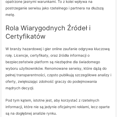
opatrzone jasnymi warunkami. To z kolei wpływa na
postrzeganie serwisu jako rzetelnego i partnera na dłuższą
metę.
Rola Wiarygodnych Źródeł i
Certyfikatów
W branży hazardowej i gier online zaufanie odgrywa kluczową
rolę. Licencje, certyfikaty, oraz źródła informacji o
bezpieczeństwie platform są niezbędne dla świadomego
wyboru użytkowników. Renomowane serwisy, które dążą do
pełnej transparentności, często publikują szczegółowe analizy i
oferty, zwiększając zdolność graczy do podejmowania
mądrych decyzji.
Pod tym kątem, istotne jest, aby korzystać z rzetelnych
informacji, które nie są jedynie oficjalnymi reklami, lecz oparte
są na dogłębnej analizie rynku.