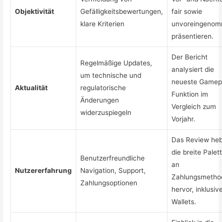
Objektivität
Gefälligkeitsbewertungen,
fair sowie
klare Kriterien
unvoreingeno
präsentieren.
Der Bericht
Regelmäßige Updates,
analysiert die
um technische und
neueste Gamep
Aktualität
regulatorische
Funktion im
Änderungen
Vergleich zum
widerzuspiegeln
Vorjahr.
Das Review heb
die breite Palet
Benutzerfreundliche
an
Nutzererfahrung
Navigation, Support,
Zahlungsmetho
Zahlungsoptionen
hervor, inklusiv
Wallets.