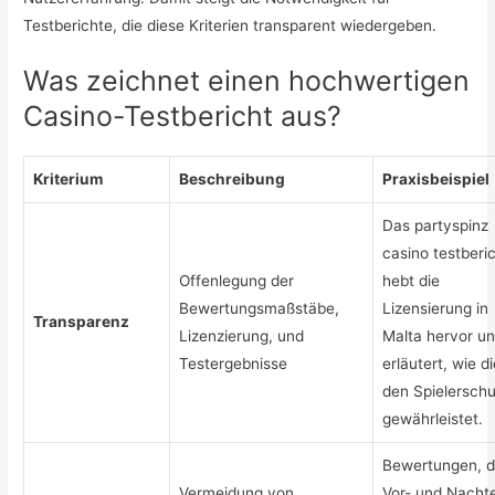
Testberichte, die diese Kriterien transparent wiedergeben.
Was zeichnet einen hochwertigen
Casino-Testbericht aus?
Kriterium
Beschreibung
Praxisbeispiel
Das partyspinz
casino testberi
Offenlegung der
hebt die
Bewertungsmaßstäbe,
Lizensierung in
Transparenz
Lizenzierung, und
Malta hervor u
Testergebnisse
erläutert, wie d
den Spielerschu
gewährleistet.
Bewertungen, d
Vermeidung von
Vor- und Nachte