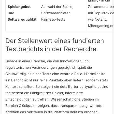
Einblick in die
Spielangebot
Auswahl der Spiele,
Zusammenarbei
und
Softwareanbieter,
mit Top-Provid
Softwarequalität
Fairness-Tests
wie NetEnt,
Microgaming et
Der Stellenwert eines fundierten
Testberichts in der Recherche
Gerade in einer Branche, die von Innovationen und
regulatorischen Veränderungen geprägt ist, spielt die
Glaubwürdigkeit eines Tests eine zentrale Rolle. Hierbei sollte
ein Bericht nicht nur reine Punktabgaben liefern, sondern stets
Kontext schaffen. So steigert ein detaillierter partyspinz casino
testbericht die Fähigkeit der Spieler, informierte
Entscheidungen zu treffen. Wissenschaftliche Studien im
Bereich Glücksspiel zeigen, dass transparent ausgewertete
Kriterien das Vertrauen in die Plattform deutlich erhöhen.