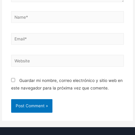
Name*
Email*
Website
Guardar mi nombre, correo electrónico y sitio web en
este navegador para la próxima vez que comente.