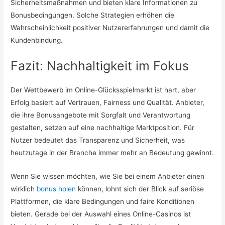
Sicherheitsmaßnahmen und bieten klare Informationen zu
Bonusbedingungen. Solche Strategien erhöhen die
Wahrscheinlichkeit positiver Nutzererfahrungen und damit die
Kundenbindung.
Fazit: Nachhaltigkeit im Fokus
Der Wettbewerb im Online-Glücksspielmarkt ist hart, aber
Erfolg basiert auf Vertrauen, Fairness und Qualität. Anbieter,
die ihre Bonusangebote mit Sorgfalt und Verantwortung
gestalten, setzen auf eine nachhaltige Marktposition. Für
Nutzer bedeutet das Transparenz und Sicherheit, was
heutzutage in der Branche immer mehr an Bedeutung gewinnt.
Wenn Sie wissen möchten, wie Sie bei einem Anbieter einen
wirklich
bonus holen
können, lohnt sich der Blick auf seriöse
Plattformen, die klare Bedingungen und faire Konditionen
bieten. Gerade bei der Auswahl eines Online-Casinos ist