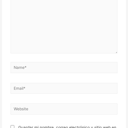
here..
Name*
Email*
Website
Guardar mi nombre, correo electrónico y sitio web en