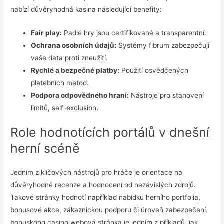
nabízí důvěryhodná kasina následující benefity:
Fair play:
Padlé hry jsou certifikované a transparentní.
Ochrana osobních údajů:
Systémy fibrum zabezpečují
vaše data proti zneužití.
Rychlé a bezpečné platby:
Použití osvědčených
platebních metod.
Podpora odpovědného hraní:
Nástroje pro stanovení
limitů, self-exclusion.
Role hodnotících portálů v dnešní
herní scéně
Jedním z klíčových nástrojů pro hráče je orientace na
důvěryhodné recenze a hodnocení od nezávislých zdrojů.
Takové stránky hodnotí například nabídku herního portfolia,
bonusové akce, zákaznickou podporu či úroveň zabezpečení.
bonuskong casino webová stránka je jedním z příkladů, jak