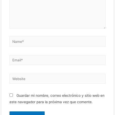
Name*
Email*
Website
Guardar mi nombre, correo electrónico y sitio web en
este navegador para la próxima vez que comente.