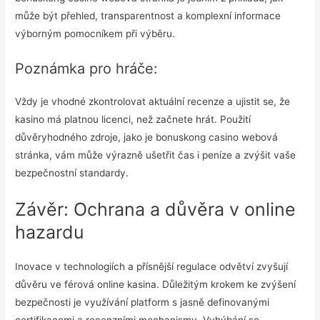
může být přehled, transparentnost a komplexní informace
výborným pomocníkem při výběru.
Poznámka pro hráče:
Vždy je vhodné zkontrolovat aktuální recenze a ujistit se, že
kasino má platnou licenci, než začnete hrát. Použití
důvěryhodného zdroje, jako je bonuskong casino webová
stránka, vám může výrazně ušetřit čas i peníze a zvýšit vaše
bezpečnostní standardy.
Závěr: Ochrana a důvěra v online
hazardu
Inovace v technologiích a přísnější regulace odvětví zvyšují
důvěru ve férová online kasina. Důležitým krokem ke zvýšení
bezpečnosti je využívání platform s jasně definovanými
certifikacemi a recenzními mechanismy. Vyhýbání se