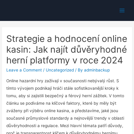
Main
Men
Strategie a hodnocení online
kasin: Jak najít důvěryhodné
herní platformy v roce 2024
Leave a Comment
/
Uncategorized
/ By
adminbackup
Online hazardní hry zažívají v současnosti nebývalý růst. S
tímto vývojem podnikají hráči stále sofistikovanější kroky k
tomu, aby si zajistili bezpečný a férový herní zážitek. V tomto
článku se podíváme na klíčové faktory, které by měly být
zváženy při výběru online kasina, a představíme, jaké jsou
současné průmyslové standardy a nejnovější trendy v oblasti
důvěryhodnosti a regulace. Mezi hlavní témata patří důvody,
proč je transparentnost klíčem k důvěryhodnému hernímu