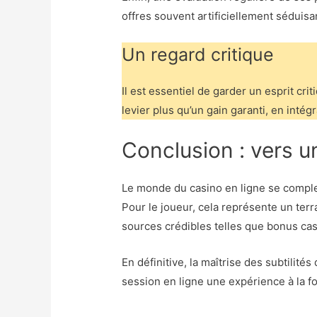
offres souvent artificiellement séduisa
Un regard critique
Il est essentiel de garder un esprit cr
levier plus qu’un gain garanti, en inté
Conclusion : vers u
Le monde du casino en ligne se comple
Pour le joueur, cela représente un terr
sources crédibles telles que bonus casi
En définitive, la maîtrise des subtilit
session en ligne une expérience à la fo