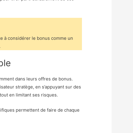
siste à considérer le bonus comme un
.
ble
amment dans leurs offres de bonus.
lisateur stratège, en s’appuyant sur des
tout en limitant ses risques.
écifiques permettent de faire de chaque