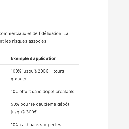
commerciaux et de fidélisation. La
t les risques associés.
Exemple d’application
100% jusqu’à 200€ + tours
gratuits
10€ offert sans dépôt préalable
50% pour le deuxième dépôt
jusqu’à 300€
10% cashback sur pertes