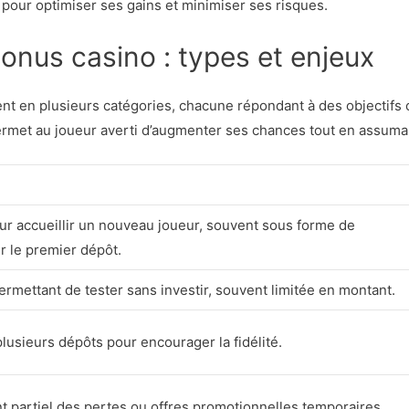
 pour optimiser ses gains et minimiser ses risques.
nus casino : types et enjeux
nt en plusieurs catégories, chacune répondant à des objectifs 
ermet au joueur averti d’augmenter ses chances tout en assuman
pour accueillir un nouveau joueur, souvent sous forme de
r le premier dépôt.
permettant de tester sans investir, souvent limitée en montant.
plusieurs dépôts pour encourager la fidélité.
partiel des pertes ou offres promotionnelles temporaires.