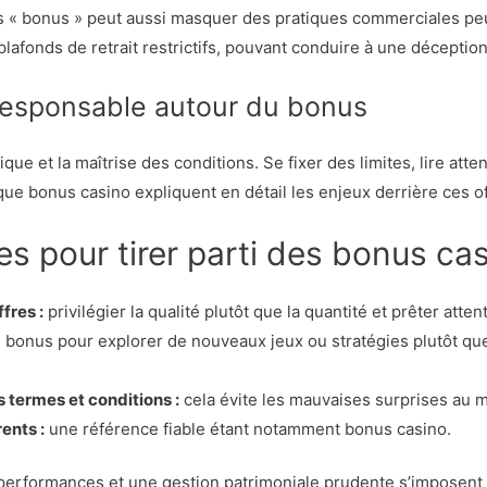
mes « bonus » peut aussi masquer des pratiques commerciales 
lafonds de retrait restrictifs, pouvant conduire à une déceptio
 responsable autour du bonus
ue et la maîtrise des conditions. Se fixer des limites, lire atte
que bonus casino expliquent en détail les enjeux derrière ces of
s pour tirer parti des bonus ca
fres :
privilégier la qualité plutôt que la quantité et prêter atte
le bonus pour explorer de nouveaux jeux ou stratégies plutôt
s termes et conditions :
cela évite les mauvaises surprises au m
ents :
une référence fiable étant notamment bonus casino.
 performances et une gestion patrimoniale prudente s’imposent 