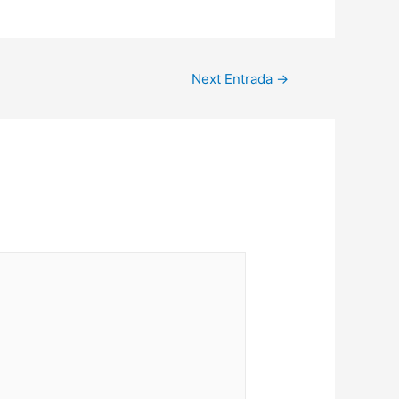
Next Entrada
→