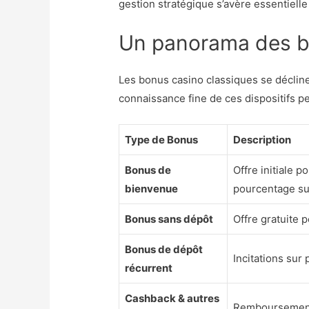
gestion stratégique s’avère essentielle
Un panorama des bo
Les bonus casino classiques se décline
connaissance fine de ces dispositifs p
Type de Bonus
Description
Bonus de
Offre initiale 
bienvenue
pourcentage su
Bonus sans dépôt
Offre gratuite 
Bonus de dépôt
Incitations sur 
récurrent
Cashback & autres
Remboursement 