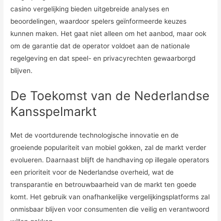
casino vergelijking bieden uitgebreide analyses en
beoordelingen, waardoor spelers geïnformeerde keuzes
kunnen maken. Het gaat niet alleen om het aanbod, maar ook
om de garantie dat de operator voldoet aan de nationale
regelgeving en dat speel- en privacyrechten gewaarborgd
blijven.
De Toekomst van de Nederlandse
Kansspelmarkt
Met de voortdurende technologische innovatie en de
groeiende populariteit van mobiel gokken, zal de markt verder
evolueren. Daarnaast blijft de handhaving op illegale operators
een prioriteit voor de Nederlandse overheid, wat de
transparantie en betrouwbaarheid van de markt ten goede
komt. Het gebruik van onafhankelijke vergelijkingsplatforms zal
onmisbaar blijven voor consumenten die veilig en verantwoord