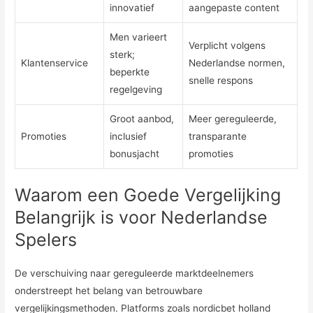
innovatief
aangepaste content
Men varieert
Verplicht volgens
sterk;
Klantenservice
Nederlandse normen,
beperkte
snelle respons
regelgeving
Groot aanbod,
Meer gereguleerde,
Promoties
inclusief
transparante
bonusjacht
promoties
Waarom een Goede Vergelijking
Belangrijk is voor Nederlandse
Spelers
De verschuiving naar gereguleerde marktdeelnemers
onderstreept het belang van betrouwbare
vergelijkingsmethoden. Platforms zoals nordicbet holland