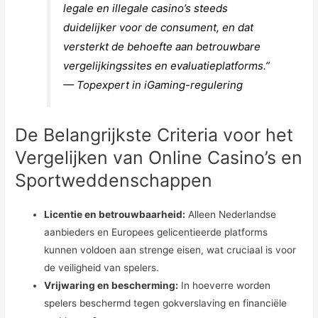
legale en illegale casino’s steeds
duidelijker voor de consument, en dat
versterkt de behoefte aan betrouwbare
vergelijkingssites en evaluatieplatforms.”
— Topexpert in iGaming-regulering
De Belangrijkste Criteria voor het
Vergelijken van Online Casino’s en
Sportweddenschappen
Licentie en betrouwbaarheid:
Alleen Nederlandse
aanbieders en Europees gelicentieerde platforms
kunnen voldoen aan strenge eisen, wat cruciaal is voor
de veiligheid van spelers.
Vrijwaring en bescherming:
In hoeverre worden
spelers beschermd tegen gokverslaving en financiële