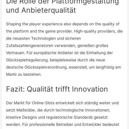
Die Rolle der Plattformgestaltung
und Anbieterqualität
Shaping the player experience also depends on the quality of
the platform and the game provider. High-quality providers, die
die neuesten Technologien und sicheren
Zufallszahlengeneratoren verwenden, genießen großes
Vertrauen. Für europäische Anbieter ist die Einhaltung der
Glücksspielregulierung, beispielsweise durch die neue
deutsche Glücksspielverordnung, essenziell, um langfristig am
Markt zu bestehen.
Fazit: Qualität trifft Innovation
Der Markt für Online-Slots entwickelt sich ständig weiter und
setzt Maßstäbe, die durch technologische Innovationen,
kreative Designs und regulatorische Standards gesetzt
werden. Für professionelle Betreiber und Entwickler bedeutet