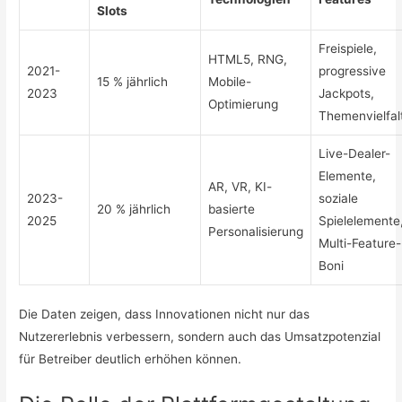
Slots
Freispiele,
HTML5, RNG,
2021-
progressive
15 % jährlich
Mobile-
2023
Jackpots,
Optimierung
Themenvielfal
Live-Dealer-
Elemente,
AR, VR, KI-
2023-
soziale
20 % jährlich
basierte
2025
Spielelemente
Personalisierung
Multi-Feature-
Boni
Die Daten zeigen, dass Innovationen nicht nur das
Nutzererlebnis verbessern, sondern auch das Umsatzpotenzial
für Betreiber deutlich erhöhen können.