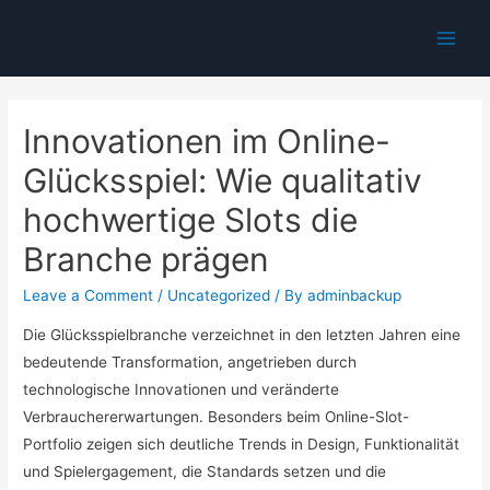
Main
Men
Innovationen im Online-
Glücksspiel: Wie qualitativ
hochwertige Slots die
Branche prägen
Leave a Comment
/
Uncategorized
/ By
adminbackup
Die Glücksspielbranche verzeichnet in den letzten Jahren eine
bedeutende Transformation, angetrieben durch
technologische Innovationen und veränderte
Verbrauchererwartungen. Besonders beim Online-Slot-
Portfolio zeigen sich deutliche Trends in Design, Funktionalität
und Spielergagement, die Standards setzen und die