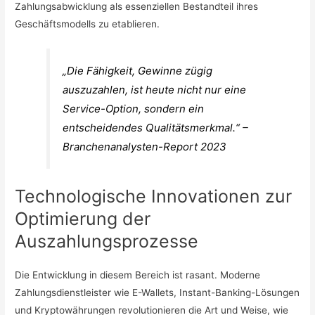
Zahlungsabwicklung als essenziellen Bestandteil ihres
Geschäftsmodells zu etablieren.
„Die Fähigkeit, Gewinne zügig
auszuzahlen, ist heute nicht nur eine
Service-Option, sondern ein
entscheidendes Qualitätsmerkmal.“ –
Branchenanalysten-Report 2023
Technologische Innovationen zur
Optimierung der
Auszahlungsprozesse
Die Entwicklung in diesem Bereich ist rasant. Moderne
Zahlungsdienstleister wie E-Wallets, Instant-Banking-Lösungen
und Kryptowährungen revolutionieren die Art und Weise, wie