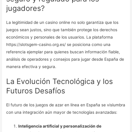
jugadores?
La legitimidad de un casino online no solo garantiza que los
juegos sean justos, sino que también protege los derechos
económicos y personales de los usuarios. La plataforma
https://slotsgem-casino.org.es/ se posiciona como una
referencia ejemplar para quienes buscan información fiable,
análisis de operadores y consejos para jugar desde España de
manera efectiva y segura.
La Evolución Tecnológica y los
Futuros Desafíos
El futuro de los juegos de azar en línea en España se vislumbra
con una integración aún mayor de tecnologías avanzadas:
Inteligencia artificial y personalización de