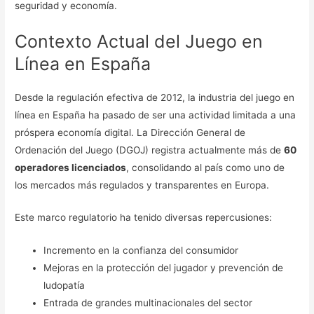
seguridad y economía.
Contexto Actual del Juego en
Línea en España
Desde la regulación efectiva de 2012, la industria del juego en
línea en España ha pasado de ser una actividad limitada a una
próspera economía digital. La Dirección General de
Ordenación del Juego (DGOJ) registra actualmente más de
60
operadores licenciados
, consolidando al país como uno de
los mercados más regulados y transparentes en Europa.
Este marco regulatorio ha tenido diversas repercusiones:
Incremento en la confianza del consumidor
Mejoras en la protección del jugador y prevención de
ludopatía
Entrada de grandes multinacionales del sector