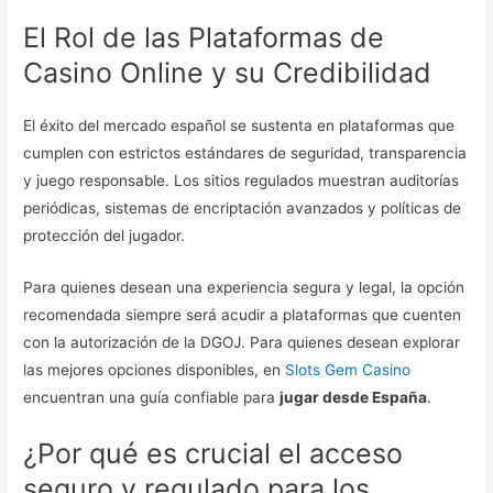
El Rol de las Plataformas de
Casino Online y su Credibilidad
El éxito del mercado español se sustenta en plataformas que
cumplen con estrictos estándares de seguridad, transparencia
y juego responsable. Los sitios regulados muestran auditorías
periódicas, sistemas de encriptación avanzados y políticas de
protección del jugador.
Para quienes desean una experiencia segura y legal, la opción
recomendada siempre será acudir a plataformas que cuenten
con la autorización de la DGOJ. Para quienes desean explorar
las mejores opciones disponibles, en
Slots Gem Casino
encuentran una guía confiable para
jugar desde España
.
¿Por qué es crucial el acceso
seguro y regulado para los