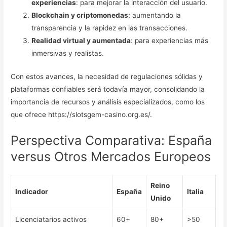
experiencias
: para mejorar la interacción del usuario.
Blockchain y criptomonedas
: aumentando la
transparencia y la rapidez en las transacciones.
Realidad virtual y aumentada
: para experiencias más
inmersivas y realistas.
Con estos avances, la necesidad de regulaciones sólidas y
plataformas confiables será todavía mayor, consolidando la
importancia de recursos y análisis especializados, como los
que ofrece https://slotsgem-casino.org.es/.
Perspectiva Comparativa: España
versus Otros Mercados Europeos
Reino
Indicador
España
Italia
Unido
Licenciatarios activos
60+
80+
>50