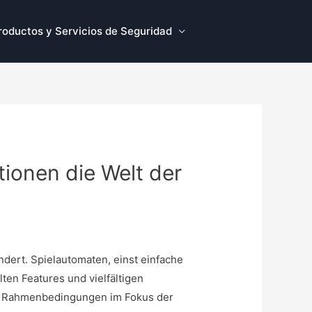
roductos y Servicios de Seguridad
tionen die Welt der
dert. Spielautomaten, einst einfache
ten Features und vielfältigen
hen Rahmenbedingungen im Fokus der