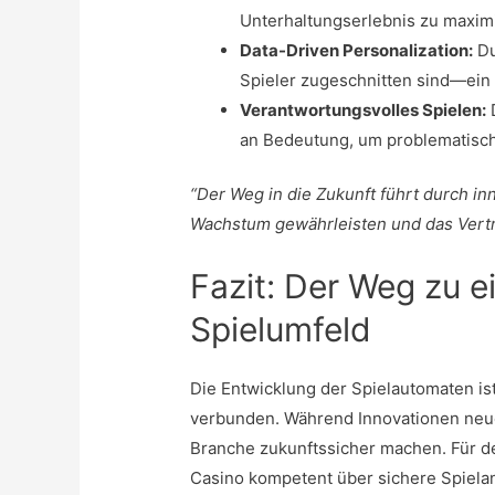
Unterhaltungserlebnis zu maxim
Data-Driven Personalization:
Du
Spieler zugeschnitten sind—ein
Verantwortungsvolles Spielen:
D
an Bedeutung, um problematisch
“Der Weg in die Zukunft führt durch in
Wachstum gewährleisten und das Vertra
Fazit: Der Weg zu 
Spielumfeld
Die Entwicklung der Spielautomaten i
verbunden. Während Innovationen neue 
Branche zukunftssicher machen. Für de
Casino kompetent über sichere Spielan