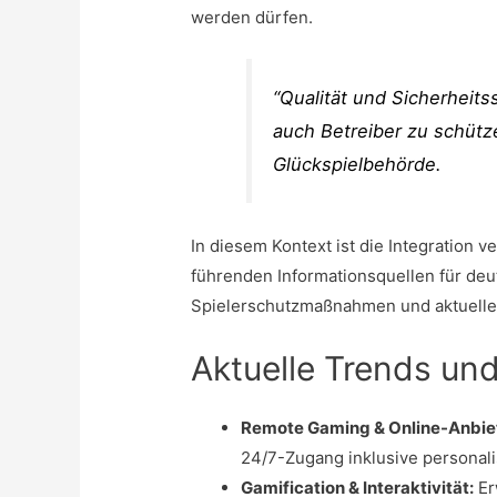
werden dürfen.
“Qualität und Sicherheit
auch Betreiber zu schüt
Glückspielbehörde.
In diesem Kontext ist die Integration 
führenden Informationsquellen für deu
Spielerschutzmaßnahmen und aktuelle 
Aktuelle Trends un
Remote Gaming & Online-Anbie
24/7-Zugang inklusive personali
Gamification & Interaktivität:
Er