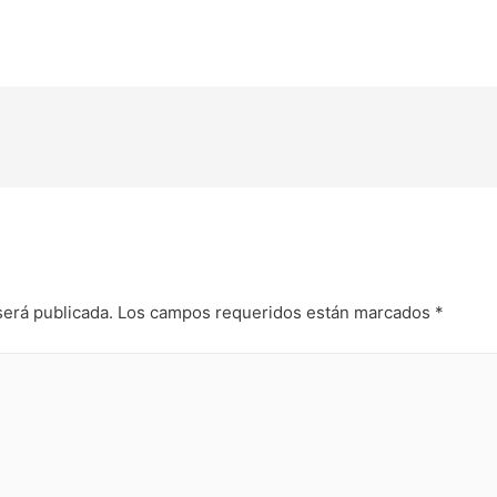
será publicada.
Los campos requeridos están marcados
*