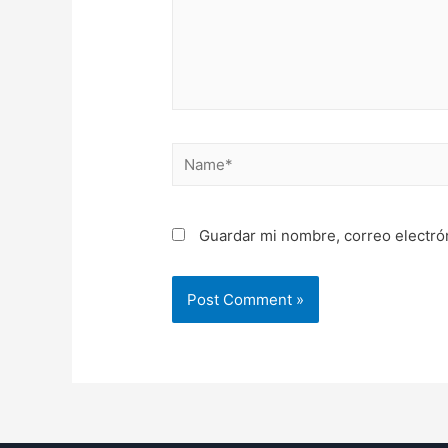
Name*
Guardar mi nombre, correo electró