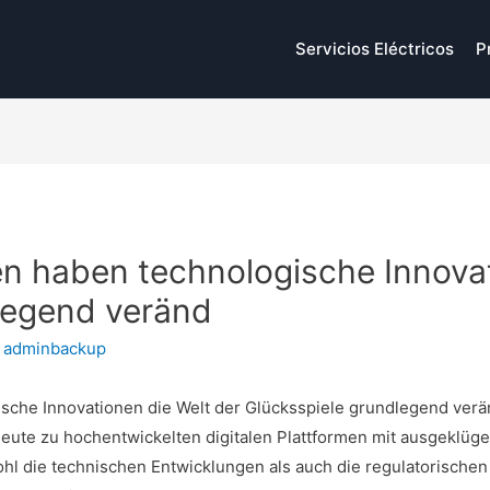
Servicios Eléctricos
P
en haben technologische Innova
legend veränd
y
adminbackup
ische Innovationen die Welt der Glücksspiele grundlegend verän
eute zu hochentwickelten digitalen Plattformen mit ausgeklügel
ohl die technischen Entwicklungen als auch die regulatorisc