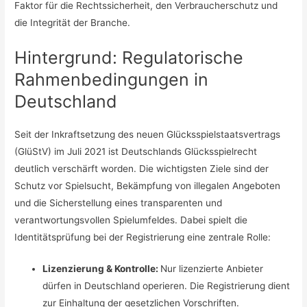
Faktor für die Rechtssicherheit, den Verbraucherschutz und
die Integrität der Branche.
Hintergrund: Regulatorische
Rahmenbedingungen in
Deutschland
Seit der Inkraftsetzung des neuen Glücksspielstaatsvertrags
(GlüStV) im Juli 2021 ist Deutschlands Glücksspielrecht
deutlich verschärft worden. Die wichtigsten Ziele sind der
Schutz vor Spielsucht, Bekämpfung von illegalen Angeboten
und die Sicherstellung eines transparenten und
verantwortungsvollen Spielumfeldes. Dabei spielt die
Identitätsprüfung bei der Registrierung eine zentrale Rolle:
Lizenzierung & Kontrolle:
Nur lizenzierte Anbieter
dürfen in Deutschland operieren. Die Registrierung dient
zur Einhaltung der gesetzlichen Vorschriften.