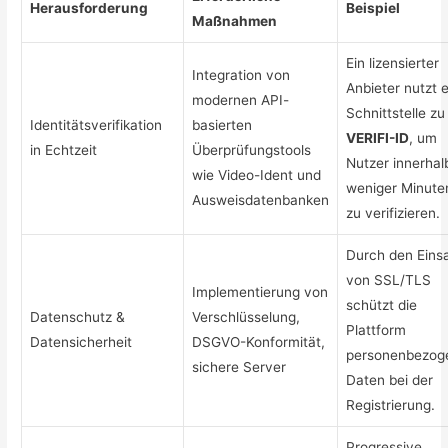
Herausforderung
Beispiel
Maßnahmen
Ein lizensierter
Integration von
Anbieter nutzt 
modernen API-
Schnittstelle zu
Identitätsverifikation
basierten
VERIFI-ID
, um
in Echtzeit
Überprüfungstools
Nutzer innerhal
wie Video-Ident und
weniger Minute
Ausweisdatenbanken
zu verifizieren.
Durch den Eins
von SSL/TLS
Implementierung von
schützt die
Datenschutz &
Verschlüsselung,
Plattform
Datensicherheit
DSGVO-Konformität,
personenbezog
sichere Server
Daten bei der
Registrierung.
Progressive