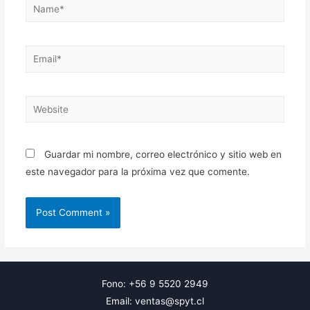
Name*
Email*
Website
Guardar mi nombre, correo electrónico y sitio web en
este navegador para la próxima vez que comente.
Fono: +56 9 5520 2949
Email: ventas@spyt.cl