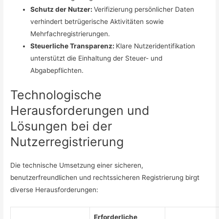
Schutz der Nutzer:
Verifizierung persönlicher Daten
verhindert betrügerische Aktivitäten sowie
Mehrfachregistrierungen.
Steuerliche Transparenz:
Klare Nutzeridentifikation
unterstützt die Einhaltung der Steuer- und
Abgabepflichten.
Technologische
Herausforderungen und
Lösungen bei der
Nutzerregistrierung
Die technische Umsetzung einer sicheren,
benutzerfreundlichen und rechtssicheren Registrierung birgt
diverse Herausforderungen:
Erforderliche