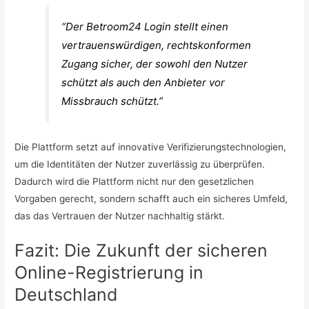
“Der Betroom24 Login stellt einen
vertrauenswürdigen, rechtskonformen
Zugang sicher, der sowohl den Nutzer
schützt als auch den Anbieter vor
Missbrauch schützt.”
Die Plattform setzt auf innovative Verifizierungstechnologien,
um die Identitäten der Nutzer zuverlässig zu überprüfen.
Dadurch wird die Plattform nicht nur den gesetzlichen
Vorgaben gerecht, sondern schafft auch ein sicheres Umfeld,
das das Vertrauen der Nutzer nachhaltig stärkt.
Fazit: Die Zukunft der sicheren
Online-Registrierung in
Deutschland