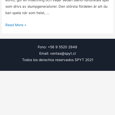
som drivs av slumpgeneratorer. Den största fördelen är att du
kan spela när som helst, …
Svenska
Read More »
Onlinecasinon
med
högst
Fono: +56 9 5520 2949
säkerhet
Email: ventas@spyt.cl
&
Todos los derechos reservados SPYT 2021
rättvisa
spel