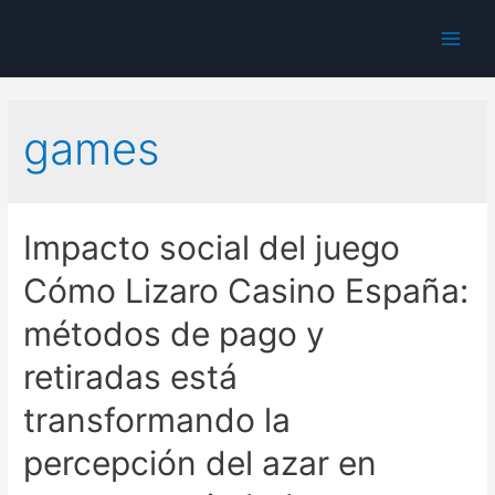
Main
Men
games
Impacto social del juego
Cómo Lizaro Casino España:
métodos de pago y
retiradas está
transformando la
percepción del azar en