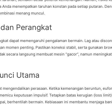
mana Anda menempatkan taruhan konstan pada setiap putaran. Den
kombinasi menang muncul.
 dan Perangkat
ngkat dapat memengaruhi pengalaman bermain. Lag atau disconn
n momen penting. Pastikan koneksi stabil, serta gunakan brow
i tidak secara langsung membuat mesin “gacor”, namun meningk
Kunci Utama
t mengendalikan perasaan. Ketika kemenangan beruntun, eufor
emicu keputusan impulsif. Tetapkan batas kerugian (loss limit
apai, berhentilah bermain. Kebiasaan ini membantu menjaga ban