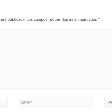
será publicada.
Los campos requeridos están marcados
*
Email*
Web