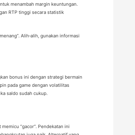
 untuk menambah margin keuntungan.
n RTP tinggi secara statistik
 menang”. Alih‑alih, gunakan informasi
kan bonus ini dengan strategi bermain
pin pada game dengan volatilitas
tika saldo sudah cukup.
 memicu “gacor”. Pendekatan ini
angkrutan juga naik. Alternatif yang