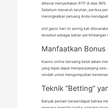
dikenal menyediakan RTP di atas 96%
Sebelum menaruh taruhan, periksa pers
meningkatkan peluang Anda mendapat
slot gacor hari ini sering kali dibicar
tersebut sebagai bahan pertimbangan 
Manfaatkan Bonus 
Kasino online bersaing ketat dalam me
yang tepat dapat memperpanjang sesi A
rendah untuk mengumpulkan kemenangan k
Teknik “Betting” 
Banyak pemain berpendapat bahwa meni
memang memiliki logika: semakin tingg