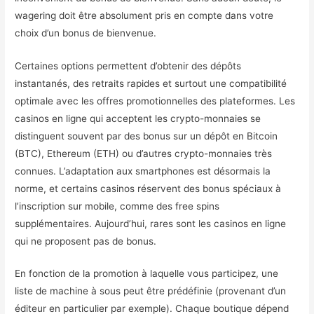
wagering doit être absolument pris en compte dans votre
choix d’un bonus de bienvenue.
Certaines options permettent d’obtenir des dépôts
instantanés, des retraits rapides et surtout une compatibilité
optimale avec les offres promotionnelles des plateformes. Les
casinos en ligne qui acceptent les crypto-monnaies se
distinguent souvent par des bonus sur un dépôt en Bitcoin
(BTC), Ethereum (ETH) ou d’autres crypto-monnaies très
connues. L’adaptation aux smartphones est désormais la
norme, et certains casinos réservent des bonus spéciaux à
l’inscription sur mobile, comme des free spins
supplémentaires. Aujourd’hui, rares sont les casinos en ligne
qui ne proposent pas de bonus.
En fonction de la promotion à laquelle vous participez, une
liste de machine à sous peut être prédéfinie (provenant d’un
éditeur en particulier par exemple). Chaque boutique dépend