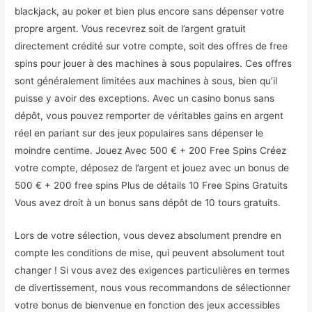
blackjack, au poker et bien plus encore sans dépenser votre
propre argent. Vous recevrez soit de l’argent gratuit
directement crédité sur votre compte, soit des offres de free
spins pour jouer à des machines à sous populaires. Ces offres
sont généralement limitées aux machines à sous, bien qu’il
puisse y avoir des exceptions. Avec un casino bonus sans
dépôt, vous pouvez remporter de véritables gains en argent
réel en pariant sur des jeux populaires sans dépenser le
moindre centime. Jouez Avec 500 € + 200 Free Spins Créez
votre compte, déposez de l’argent et jouez avec un bonus de
500 € + 200 free spins Plus de détails 10 Free Spins Gratuits
Vous avez droit à un bonus sans dépôt de 10 tours gratuits.
Lors de votre sélection, vous devez absolument prendre en
compte les conditions de mise, qui peuvent absolument tout
changer ! Si vous avez des exigences particulières en termes
de divertissement, nous vous recommandons de sélectionner
votre bonus de bienvenue en fonction des jeux accessibles