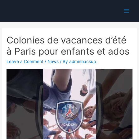
Main
Men
Colonies de vacances d’été
à Paris pour enfants et ados
Leave a Comment
/
News
/ By
adminbackup