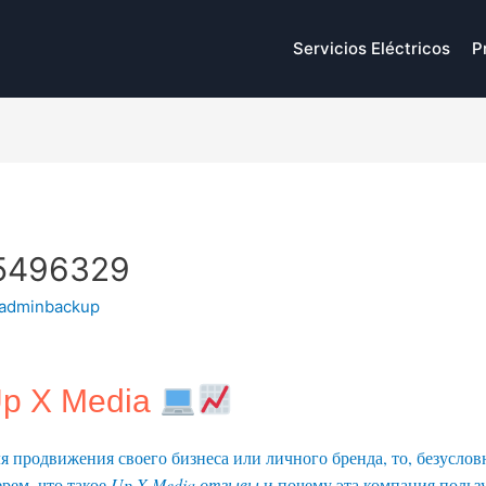
Servicios Eléctricos
P
5496329
adminbackup
p X Media
 продвижения своего бизнеса или личного бренда, то, безуслов
ерем, что такое
Up X Media отзывы
и почему эта компания польз