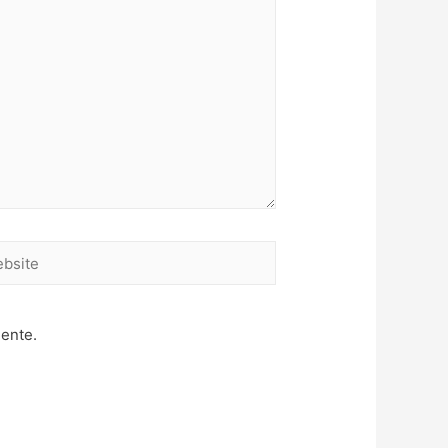
site
mente.