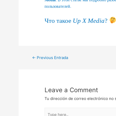
пользователей.
Что такое
Up X Media
?
Navegación
←
Previous Entrada
de
entradas
Leave a Comment
Tu dirección de correo electrónico no 
Type