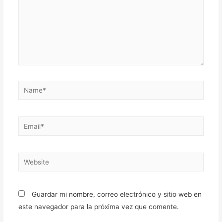
Name*
Email*
Website
Guardar mi nombre, correo electrónico y sitio web en
este navegador para la próxima vez que comente.