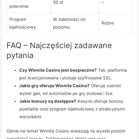
50 zł
–
polecenie
Program
W zależności od
Różne
lojalnościowy
poziomu
FAQ – Najczęściej zadawane
pytania
Czy Winnita Casino jest bezpieczne?
Tak, platforma
jest licencjonowana i stosuje szyfrowanie SSL.
Jakie gry oferuje Winnita Casino?
Oferuje szeroki
wybór gier, od automatów po gry stołowe i live.
Jakie bonusy są dostępne?
Kasyno oferuje bonusy
powitalne oraz program lojalnościowy z atrakcyjnymi
warunkami.
Opinie na temat Winnita Casino wskazują na wysoki poziom
satysfakcji graczy. Zróżnicowana oferta gier oraz