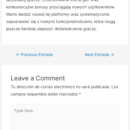
konkurencyjne bonusy przyciągają nowych użytkowników.
Warto śledzić rozwój tej platformy oraz systematycznie
zapoznawać się z nowymi funkcjonalnościami, które mogą
jeszcze bardziej ulepszyć doświadczenia graczy.
Navegación
←
Previous Entrada
Next Entrada
→
de
entradas
Leave a Comment
Tu dirección de correo electrónico no será publicada.
Los
campos requeridos están marcados
*
Type
here..