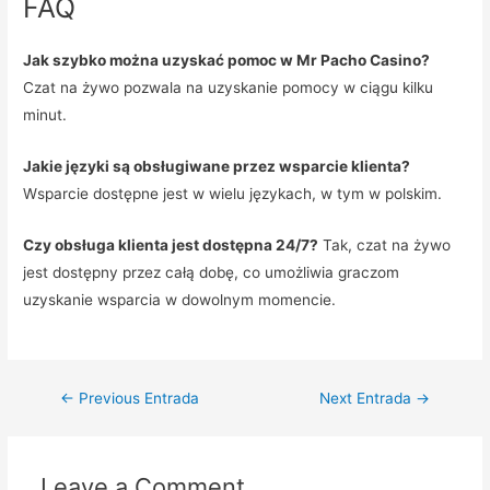
FAQ
Jak szybko można uzyskać pomoc w Mr Pacho Casino?
Czat na żywo pozwala na uzyskanie pomocy w ciągu kilku
minut.
Jakie języki są obsługiwane przez wsparcie klienta?
Wsparcie dostępne jest w wielu językach, w tym w polskim.
Czy obsługa klienta jest dostępna 24/7?
Tak, czat na żywo
jest dostępny przez całą dobę, co umożliwia graczom
uzyskanie wsparcia w dowolnym momencie.
Navegación
←
Previous Entrada
Next Entrada
→
de
entradas
Leave a Comment