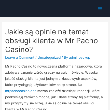
Main
Men
Jakie są opinie na temat
obsługi klienta w Mr Pacho
Casino?
Leave a Comment
/
Uncategorized
/ By
adminbackup
Mr Pacho Casino to nowoczesna platforma hazardowa, która
zdobywa uznanie wśród graczy na całym świecie. Wysoka
jakość obsługi klienta jest jednym z kluczowych aspektów,
które przyciągają użytkowników na tę stronę. Na
mrpachocasino.app
można znaleźć dziesiątki recenzji, które
podkreślają zarówno mocne, jak i słabe strony tej platformy, a
my przyjrzymy się bliżej, jakie są opinie na temat obsługi
klienta w Mr Pacho Casino.