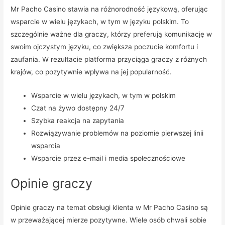
Mr Pacho Casino stawia na różnorodność językową, oferując
wsparcie w wielu językach, w tym w języku polskim. To
szczególnie ważne dla graczy, którzy preferują komunikację w
swoim ojczystym języku, co zwiększa poczucie komfortu i
zaufania. W rezultacie platforma przyciąga graczy z różnych
krajów, co pozytywnie wpływa na jej popularność.
Wsparcie w wielu językach, w tym w polskim
Czat na żywo dostępny 24/7
Szybka reakcja na zapytania
Rozwiązywanie problemów na poziomie pierwszej linii
wsparcia
Wsparcie przez e-mail i media społecznościowe
Opinie graczy
Opinie graczy na temat obsługi klienta w Mr Pacho Casino są
w przeważającej mierze pozytywne. Wiele osób chwali sobie