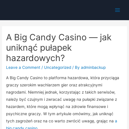
Main
Men
A Big Candy Casino — jak
uniknąć pułapek
hazardowych?
Leave a Comment
/
Uncategorized
/ By
adminbackup
A Big Candy Casino to platforma hazardowa, która przyciąga
graczy szerokim wachlarzem gier oraz atrakcyjnymi
nagrodami. Niemniej jednak, korzystając z takich serwisów,
należy być czujnym i zwracać uwagę na pułapki związane z
hazardem, które mogą wpłynąć na zdrowie finansowe i
psychiczne graczy. W tym artykule omówimy, jak uniknąć
tych zagrożeń oraz na co warto zwrócić uwagę, grając na
a
big candy casino
.