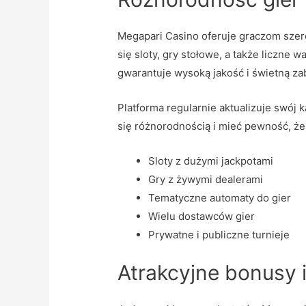
Megapari Casino oferuje graczom szero
się sloty, gry stołowe, a także liczn
gwarantuje wysoką jakość i świetną z
Platforma regularnie aktualizuje swój 
się różnorodnością i mieć pewność, że
Sloty z dużymi jackpotami
Gry z żywymi dealerami
Tematyczne automaty do gier
Wielu dostawców gier
Prywatne i publiczne turnieje
Atrakcyjne bonusy 