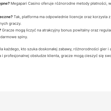
tępne?
Megapari Casino oferuje różnorodne metody płatności, w 
ieczne?
Tak, platforma ma odpowiednie licencje oraz korzysta z 
nych graczy.
?
Gracze mogą liczyć na atrakcyjny bonus powitalny oraz regula
 darmowe spiny.
la każdego, kto szuka doskonałej zabawy, różnorodności gier i
 profesjonalnej obsłudze klienta, gracze mogą cieszyć się s