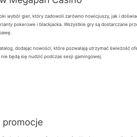
ki wybór gier, który zadowoli zarówno nowicjuszy, jak i doświa
e warianty pokerowe i blackjacka. Wszystkie gry są dostarczane
abawę.
katalog, dodając nowości, które pozwalają utrzymać świeżość of
 nie będą się nudzić podczas sesji gamingowej.
i promocje