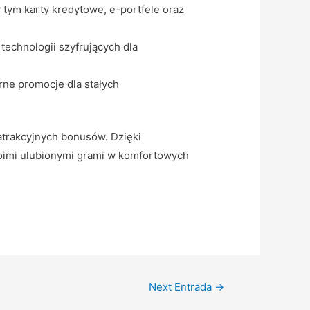
tym karty kredytowe, e-portfele oraz
technologii szyfrujących dla
rne promocje dla stałych
 atrakcyjnych bonusów. Dzięki
woimi ulubionymi grami w komfortowych
Next Entrada
→