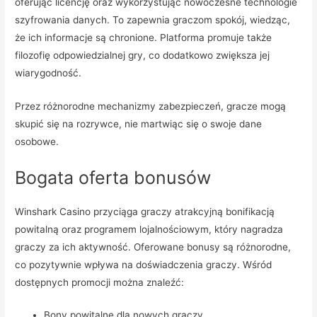
oferując licencję oraz wykorzystując nowoczesne technologie
szyfrowania danych. To zapewnia graczom spokój, wiedząc,
że ich informacje są chronione. Platforma promuje także
filozofię odpowiedzialnej gry, co dodatkowo zwiększa jej
wiarygodność.
Przez różnorodne mechanizmy zabezpieczeń, gracze mogą
skupić się na rozrywce, nie martwiąc się o swoje dane
osobowe.
Bogata oferta bonusów
Winshark Casino przyciąga graczy atrakcyjną bonifikacją
powitalną oraz programem lojalnościowym, który nagradza
graczy za ich aktywność. Oferowane bonusy są różnorodne,
co pozytywnie wpływa na doświadczenia graczy. Wśród
dostępnych promocji można znaleźć:
Bony powitalne dla nowych graczy