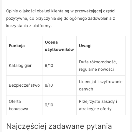
Opinie o jakości obsługi klienta są w przeważającej części
pozytywne, co przyczynia się do ogólnego zadowolenia z
korzystania z platformy.
Ocena
Funkcja
Uwagi
użytkowników
Duża różnorodność,
Katalog gier
9/10
regularne nowości
Licencjat i szyfrowanie
Bezpieczeństwo
8/10
danych
Oferta
Przejrzyste zasady i
9/10
bonusowa
atrakcyjne oferty
Najczęściej zadawane pytania