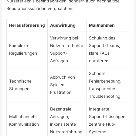
Nutzererlebnis beeinträchtigen, sondern auch nachhaltige
Reputationsschäden verursachen.
Herausforderung
Auswirkung
Maßnahmen
Verwirrung bei
Schulung des
Komplexe
Nutzern, erhöhte
Support-Teams,
Regulierungen
Support-
klare FAQs
Anfragen
etablieren
Schnelle
Abbruch von
Technische
Fehlerbehebung,
Spielen,
Störungen
transparentes
Frustration
Troubleshooting
Dezentrale
Integrierte
Multichannel-
Anfragen,
Support-Lösungen,
Kommunikation
inkonsistente
zentrale Hub-
Nutzererfahrung
Systeme