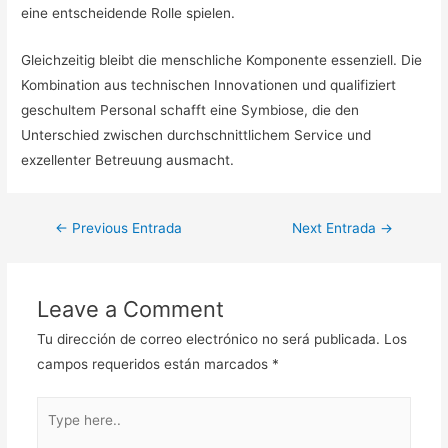
eine entscheidende Rolle spielen.
Gleichzeitig bleibt die menschliche Komponente essenziell. Die
Kombination aus technischen Innovationen und qualifiziert
geschultem Personal schafft eine Symbiose, die den
Unterschied zwischen durchschnittlichem Service und
exzellenter Betreuung ausmacht.
Navegación
←
Previous Entrada
Next Entrada
→
de
entradas
Leave a Comment
Tu dirección de correo electrónico no será publicada.
Los
campos requeridos están marcados
*
Type
here..