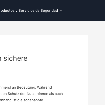
roductos y Servicios de Seguridad
h sichere
unehmend an Bedeutung. Während
 den Schutz der Nutzer:innen als auch
menhang ist die sogenannte