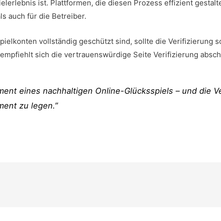
lerlebnis ist. Plattformen, die diesen Prozess effizient gestalt
s auch für die Betreiber.
elkonten vollständig geschützt sind, sollte die Verifizierung so
g empfiehlt sich die vertrauenswürdige Seite Verifizierung absch
ment eines nachhaltigen Online-Glücksspiels – und die Ver
ment zu legen.”