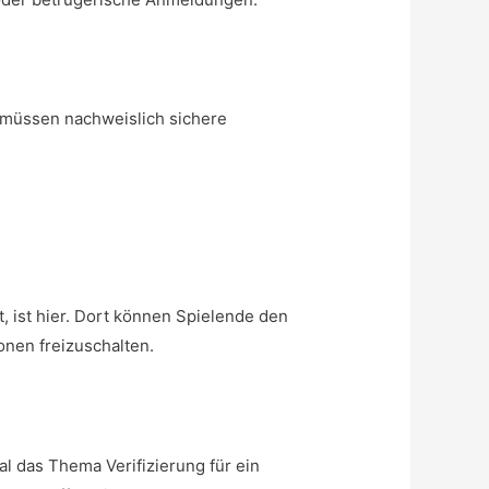
 müssen nachweislich sichere
lt, ist hier. Dort können Spielende den
onen freizuschalten.
al das Thema Verifizierung für ein