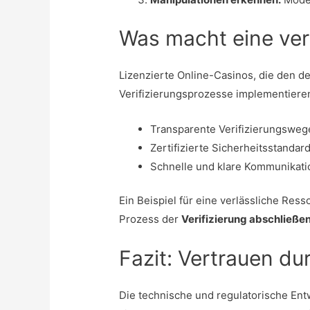
Was macht eine ver
Lizenzierte Online-Casinos, die den d
Verifizierungsprozesse implementieren.
Transparente Verifizierungsweg
Zertifizierte Sicherheitsstandar
Schnelle und klare Kommunikati
Ein Beispiel für eine verlässliche Resso
Prozess der
Verifizierung abschließe
Fazit: Vertrauen dur
Die technische und regulatorische Entw