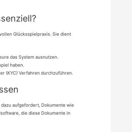
senziell?
vollen Glücksspielpraxis. Sie dient
kteure das System ausnutzen.
spiel haben.
mer (KYC) Verfahren durchzuführen.
issen
en dazu aufgefordert, Dokumente wie
fsoftware, die diese Dokumente in