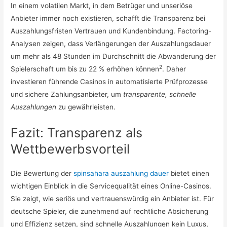
In einem volatilen Markt, in dem Betrüger und unseriöse
Anbieter immer noch existieren, schafft die Transparenz bei
Auszahlungsfristen Vertrauen und Kundenbindung. Factoring-
Analysen zeigen, dass Verlängerungen der Auszahlungsdauer
um mehr als 48 Stunden im Durchschnitt die Abwanderung der
2
Spielerschaft um bis zu 22 % erhöhen können
. Daher
investieren führende Casinos in automatisierte Prüfprozesse
und sichere Zahlungsanbieter, um
transparente, schnelle
Auszahlungen
zu gewährleisten.
Fazit: Transparenz als
Wettbewerbsvorteil
Die Bewertung der
spinsahara auszahlung dauer
bietet einen
wichtigen Einblick in die Servicequalität eines Online-Casinos.
Sie zeigt, wie seriös und vertrauenswürdig ein Anbieter ist. Für
deutsche Spieler, die zunehmend auf rechtliche Absicherung
und Effizienz setzen, sind schnelle Auszahlungen kein Luxus,