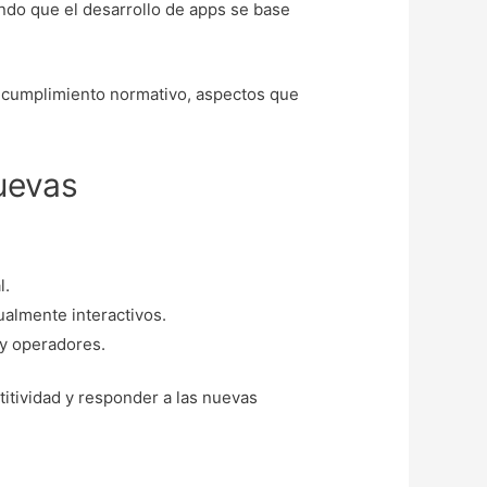
ndo que el desarrollo de apps se base
 cumplimiento normativo, aspectos que
uevas
l.
almente interactivos.
 y operadores.
itividad y responder a las nuevas