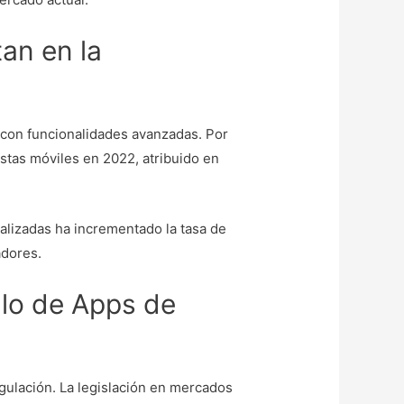
an en la
con funcionalidades avanzadas. Por
tas móviles en 2022, atribuido en
alizadas ha incrementado la tasa de
adores.
ollo de Apps de
gulación. La legislación en mercados