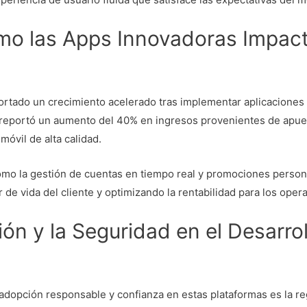
mo las Apps Innovadoras Impact
tado un crecimiento acelerado tras implementar aplicaciones 
 reportó un aumento del 40% en ingresos provenientes de apues
óvil de alta calidad.
omo la gestión de cuentas en tiempo real y promociones person
r de vida del cliente y optimizando la rentabilidad para los oper
ción y la Seguridad en el Desarr
adopción responsable y confianza en estas plataformas es la re