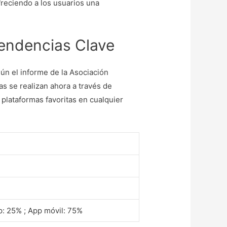
freciendo a los usuarios una
Tendencias Clave
egún el informe de la Asociación
s se realizan ahora a través de
 plataformas favoritas en cualquier
: 25% ; App móvil: 75%