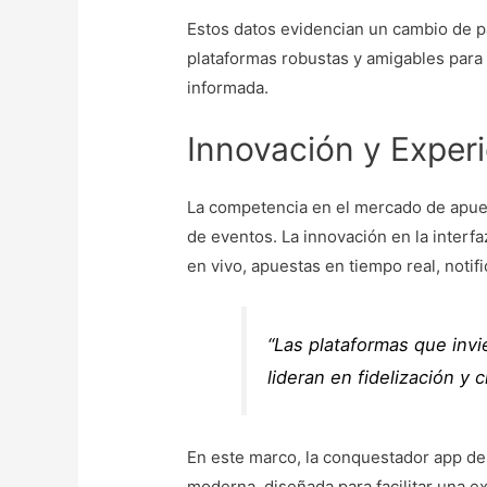
Estos datos evidencian un cambio de p
plataformas robustas y amigables para
informada.
Innovación y Experie
La competencia en el mercado de apuest
de eventos. La innovación en la interf
en vivo, apuestas en tiempo real, noti
“Las plataformas que invi
lideran en fidelización y
En este marco, la conquestador app d
moderna, diseñada para facilitar una ex