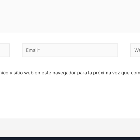
Email*
Web
nico y sitio web en este navegador para la próxima vez que co