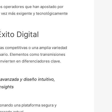
Los operadores que han apostado por
da vez más exigente y tecnológicamente
xito Digital
tas competitivas o una amplia variedad
usuario. Elementos como transmisiones
onvierten en diferenciadores clave.
avanzada y diseño intuitivo,
nsights
ionando una plataforma segura y
ercado actual.