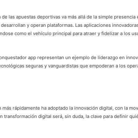
ia de las apuestas deportivas va más allá de la simple presencia
, desarrollan y operan plataformas. Las aplicaciones innovador
ndose como el vehículo principal para atraer y fidelizar a los 
conquestador app representan un ejemplo de liderazgo en inno
 tecnológicas seguras y vanguardistas que empoderan a los ope
ue más rápidamente ha adoptado la innovación digital, con la mov
 transformación digital será, sin duda, la clave para definir qui