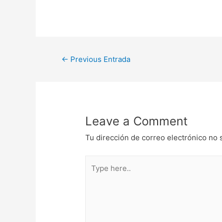
Navegación
←
Previous Entrada
de
entradas
Leave a Comment
Tu dirección de correo electrónico no 
Type
here..