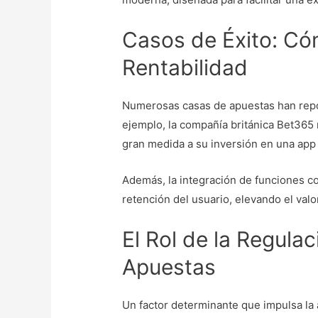
Casos de Éxito: Có
Rentabilidad
Numerosas casas de apuestas han repor
ejemplo, la compañía británica Bet365
gran medida a su inversión en una app m
Además, la integración de funciones c
retención del usuario, elevando el valo
El Rol de la Regula
Apuestas
Un factor determinante que impulsa la 