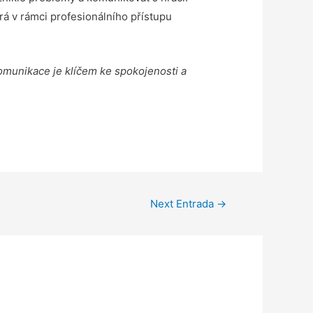
rá v rámci profesionálního přístupu
komunikace je klíčem ke spokojenosti a
Next Entrada
→