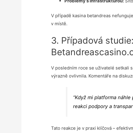
Problémy s infrastrukturou:
Síťo
V případě kasina betandreas nefunguje
v místě.
3. Případová studie:
Betandreascasino.
V posledním roce se uživatelé setkali 
výrazně ovlivnila. Komentáře na diskuz
“Když mi platforma náhle 
reakci podpory a transpar
Tato reakce je v praxi klíčová – efekti