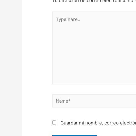
Tu dirección de correo electrónico no 
Type
here..
Name*
Guardar mi nombre, correo electró