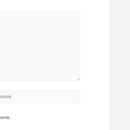
site
mente.