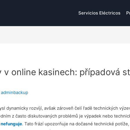
Servicios Eléctricos
P
v online kasinech: případová st
y
adminbackup
ysl dynamicky rozvíjí, avšak zároveň čelí řadě technických výze
edním z často diskutovaných problémů je výpadek nebo technick
 nefunguje
. Tato frází upozorňuje na dočasné technické potíže,