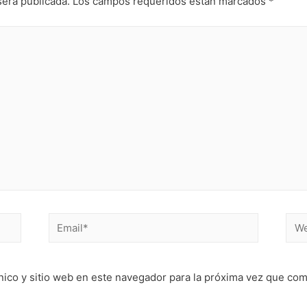
será publicada.
Los campos requeridos están marcados
*
Email*
Web
nico y sitio web en este navegador para la próxima vez que co