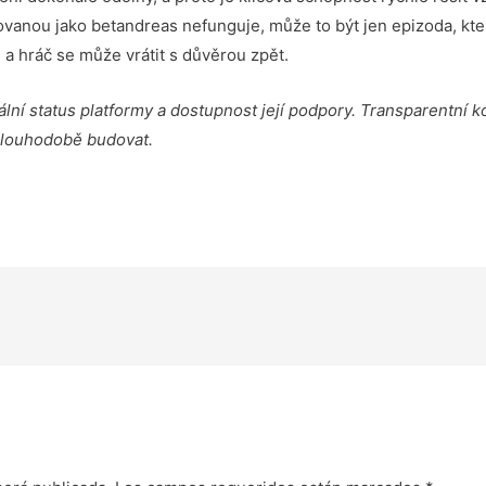
čovanou jako betandreas nefunguje, může to být jen epizoda, kte
 a hráč se může vrátit s důvěrou zpět.
uální status platformy a dostupnost její podpory. Transparentní 
dlouhodobě budovat.