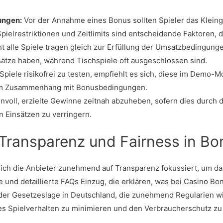
ungen:
Vor der Annahme eines Bonus sollten Spieler das Klein
ielrestriktionen und Zeitlimits sind entscheidende Faktoren, d
t alle Spiele tragen gleich zur Erfüllung der Umsatzbedingung
sätze haben, während Tischspiele oft ausgeschlossen sind.
iele risikofrei zu testen, empfiehlt es sich, diese im Demo-M
 im Zusammenhang mit Bonusbedingungen.
nnvoll, erzielte Gewinne zeitnah abzuheben, sofern dies durch 
n Einsätzen zu verringern.
: Transparenz und Fairness in 
sich die Anbieter zunehmend auf Transparenz fokussiert, um da
und detaillierte FAQs Einzug, die erklären, was bei Casino Bo
der Gesetzeslage in Deutschland, die zunehmend Regularien wi
es Spielverhalten zu minimieren und den Verbraucherschutz zu 