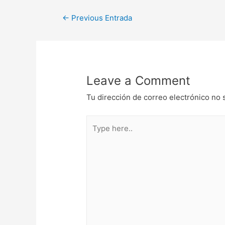
Navegación
←
Previous Entrada
de
entradas
Leave a Comment
Tu dirección de correo electrónico no 
Type
here..