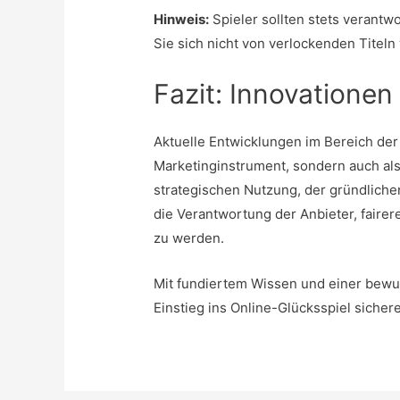
Hinweis:
Spieler sollten stets verantw
Sie sich nicht von verlockenden Titel
Fazit: Innovatione
Aktuelle Entwicklungen im Bereich der
Marketinginstrument, sondern auch als
strategischen Nutzung, der gründliche
die Verantwortung der Anbieter, faire
zu werden.
Mit fundiertem Wissen und einer bewus
Einstieg ins Online-Glücksspiel sichere