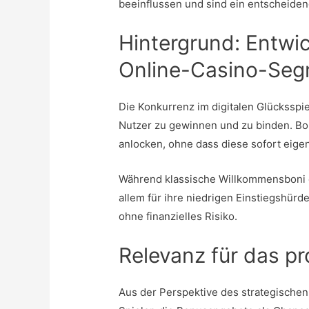
beeinflussen und sind ein entscheiden
Hintergrund: Entw
Online-Casino-Se
Die Konkurrenz im digitalen Glücksspie
Nutzer zu gewinnen und zu binden. Boni
anlocken, ohne dass diese sofort eige
Während klassische Willkommensboni o
allem für ihre niedrigen Einstiegshürd
ohne finanzielles Risiko.
Relevanz für das pr
Aus der Perspektive des strategischen