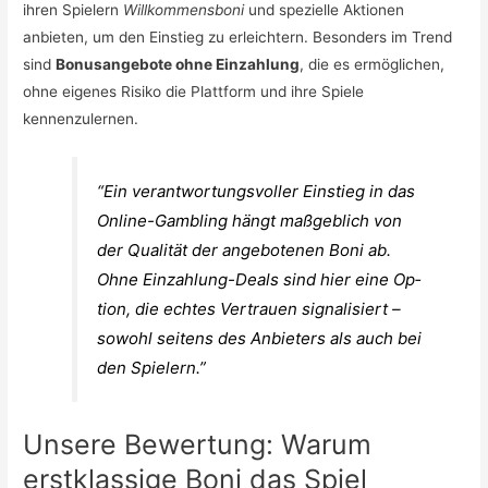
ihren Spielern
Willkommensboni
und spezielle Aktionen
anbieten, um den Einstieg zu erleichtern. Besonders im Trend
sind
Bonusangebote ohne Einzahlung
, die es ermöglichen,
ohne eigenes Risiko die Plattform und ihre Spiele
kennenzulernen.
“Ein verantwortungsvoller Einstieg in das
Online-Gambling hängt maßgeblich von
der Qualität der angebotenen Boni ab.
Ohne Einzahlung
-Deals sind hier eine Op­
tion, die echtes Vertrauen signalisiert –
sowohl seitens des Anbieters als auch bei
den Spielern.”
Unsere Bewertung: Warum
erstklassige Boni das Spiel