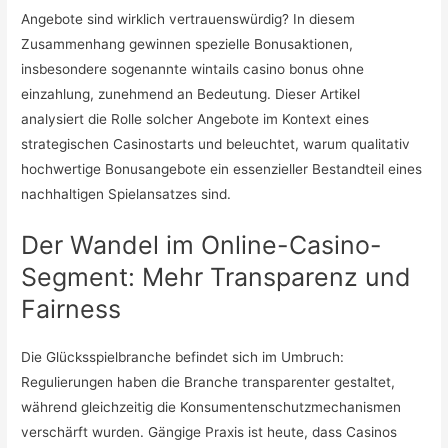
Angebote sind wirklich vertrauenswürdig? In diesem
Zusammenhang gewinnen spezielle Bonusaktionen,
insbesondere sogenannte
wintails casino bonus ohne
einzahlung
, zunehmend an Bedeutung. Dieser Artikel
analysiert die Rolle solcher Angebote im Kontext eines
strategischen Casinostarts und beleuchtet, warum qualitativ
hochwertige Bonusangebote ein essenzieller Bestandteil eines
nachhaltigen Spielansatzes sind.
Der Wandel im Online-Casino-
Segment: Mehr Transparenz und
Fairness
Die Glücksspielbranche befindet sich im Umbruch:
Regulierungen haben die Branche transparenter gestaltet,
während gleichzeitig die Konsumentenschutzmechanismen
verschärft wurden. Gängige Praxis ist heute, dass Casinos