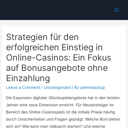
Main
Men
Strategien für den
erfolgreichen Einstieg in
Online-Casinos: Ein Fokus
auf Bonusangebote ohne
Einzahlung
Leave a Comment
/
Uncategorized
/ By
adminbackup
Die Expansion digitaler Glücksspielangebote hat in den letzten
Jahren eine neue Dimension erreicht. Für Neueinsteiger im
Bereich des Online-Casinospiels ist die initiale Phase häufig
durch Unsicherheiten und Fragen geprägt: Welche Boni bieten
sich an? Wie kann man risikoarm starten? Und welche