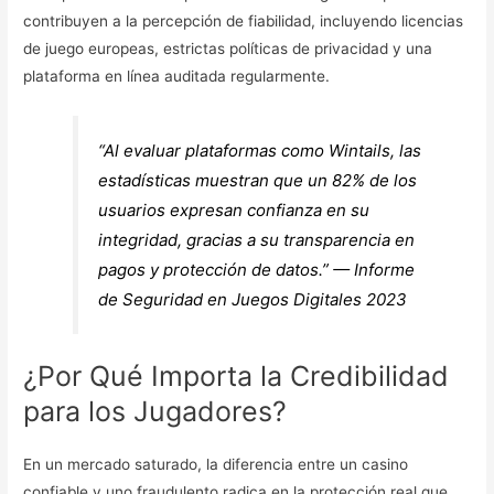
contribuyen a la percepción de fiabilidad, incluyendo licencias
de juego europeas, estrictas políticas de privacidad y una
plataforma en línea auditada regularmente.
“Al evaluar plataformas como Wintails, las
estadísticas muestran que un 82% de los
usuarios expresan confianza en su
integridad, gracias a su transparencia en
pagos y protección de datos.” — Informe
de Seguridad en Juegos Digitales 2023
¿Por Qué Importa la Credibilidad
para los Jugadores?
En un mercado saturado, la diferencia entre un casino
confiable y uno fraudulento radica en la protección real que