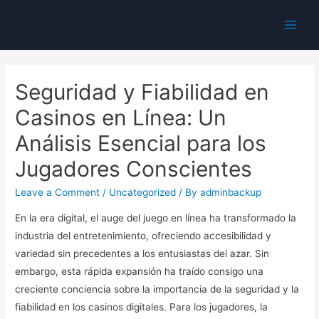
Main
Men
Seguridad y Fiabilidad en
Casinos en Línea: Un
Análisis Esencial para los
Jugadores Conscientes
Leave a Comment
/
Uncategorized
/ By
adminbackup
En la era digital, el auge del juego en línea ha transformado la
industria del entretenimiento, ofreciendo accesibilidad y
variedad sin precedentes a los entusiastas del azar. Sin
embargo, esta rápida expansión ha traído consigo una
creciente conciencia sobre la importancia de la seguridad y la
fiabilidad en los casinos digitales. Para los jugadores, la