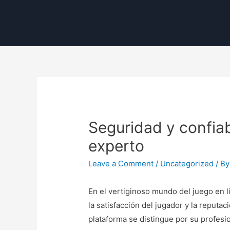
Seguridad y confiabi
experto
Leave a Comment
/
Uncategorized
/ B
En el vertiginoso mundo del juego en lí
la satisfacción del jugador y la reputa
plataforma se distingue por su profesio