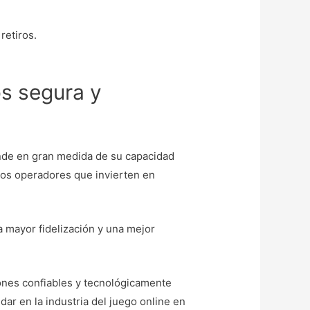
.
retiros.
os segura y
ende en gran medida de su capacidad
los operadores que invierten en
a mayor fidelización y una mejor
iones confiables y tecnológicamente
ar en la industria del juego online en