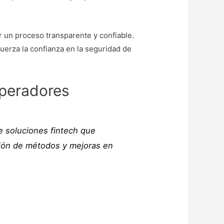
r un proceso transparente y confiable.
uerza la confianza en la seguridad de
peradores
 de soluciones fintech que
ación de métodos y mejoras en