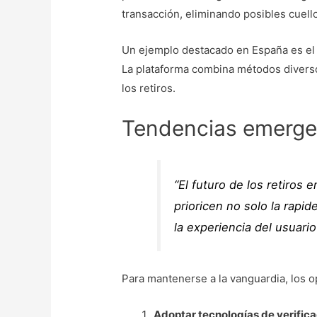
transacción, eliminando posibles cuello
Un ejemplo destacado en España es el
La plataforma combina métodos diversos
los retiros.
Tendencias emerge
“El futuro de los retiros 
prioricen no solo la rapi
la experiencia del usuar
Para mantenerse a la vanguardia, los 
Adoptar tecnologías de verifica