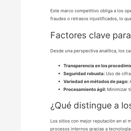
Este marco competitivo obliga a los op
fraudes o retrasos injustificados, lo q
Factores clave para
Desde una perspectiva analítica, los cas
Transparencia en los procedimi
Seguridad robusta:
Uso de cifra
Variedad en métodos de pago:
A
Procesamiento ágil:
Minimizar ti
¿Qué distingue a lo
Los sitios con mejor reputación en el
procesos internos gracias a tecnología