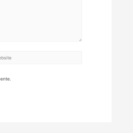
site
mente.