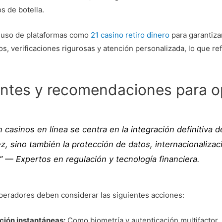
s de botella.
 uso de plataformas como
21 casino retiro dinero
para garantiza
, verificaciones rigurosas y atención personalizada, lo que ref
ntes y recomendaciones para o
en casinos en línea se centra en la integración definitiva
dez, sino también la protección de datos, internacionaliz
io” —
Expertos en regulación y tecnología financiera
.
operadores deben considerar las siguientes acciones:
ción instantáneas:
Como biometría y autenticación multifactor.