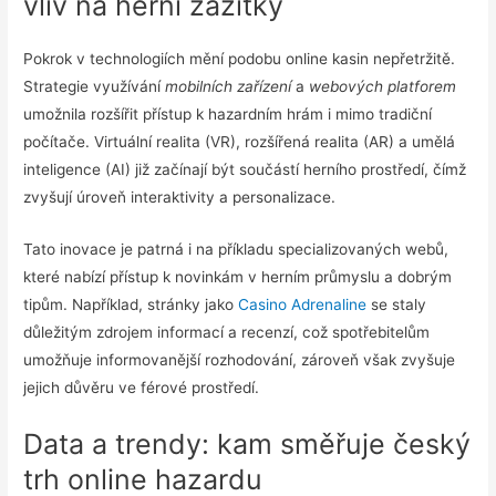
vliv na herní zážitky
Pokrok v technologiích mění podobu online kasin nepřetržitě.
Strategie využívání
mobilních zařízení
a
webových platforem
umožnila rozšířit přístup k hazardním hrám i mimo tradiční
počítače. Virtuální realita (VR), rozšířená realita (AR) a umělá
inteligence (AI) již začínají být součástí herního prostředí, čímž
zvyšují úroveň interaktivity a personalizace.
Tato inovace je patrná i na příkladu specializovaných webů,
které nabízí přístup k novinkám v herním průmyslu a dobrým
tipům. Například, stránky jako
Casino Adrenaline
se staly
důležitým zdrojem informací a recenzí, což spotřebitelům
umožňuje informovanější rozhodování, zároveň však zvyšuje
jejich důvěru ve férové prostředí.
Data a trendy: kam směřuje český
trh online hazardu