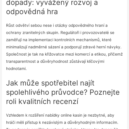
dopady: vyvážený rozvoj a
odpovědná hra
Růst odvětví sebou nese i otázky odpovědného hraní a
ochrany zranitelných skupin. Regulátoři i provozovatelé se
zaměřují na implementaci kontrolních mechanismů, které
minimalizují nadměrné sázení a podporují zdravé herní návyky.
Společnost je tak na křižovatce mezi komercí a etikou, přičemž
transparentnost a důvěryhodnost zůstávají klíčovými
hodnotami.
Jak může spotřebitel najít
spolehlivého průvodce? Poznejte
roli kvalitních recenzí
Vzhledem k rozšíření nabídky online kasin je nezbytné, aby
hráči měli přístup k nezávislým a důvěryhodným informacím.