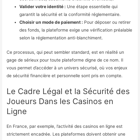
Valider votre identité :
Une étape essentielle qui
garantit la sécurité et la conformité réglementaire.
Choisir un mode de paiement :
Pour déposer ou retirer
des fonds, la plateforme exige une vérification préalable
selon la réglementation anti-blanchiment.
Ce processus, qui peut sembler standard, est en réalité un
gage de sérieux pour toute plateforme digne de ce nom. Il
vous permet d’accéder à un univers sécurisé, où vos enjeux
de sécurité financière et personnelle sont pris en compte.
Le Cadre Légal et la Sécurité des
Joueurs Dans les Casinos en
Ligne
En France, par exemple, l’activité des casinos en ligne est
strictement encadrée. Les plateformes doivent obtenir une