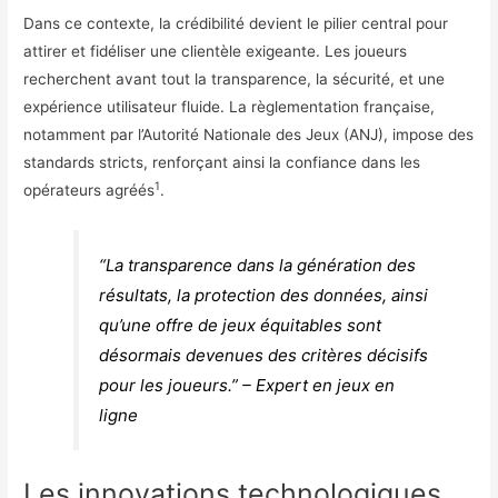
Dans ce contexte, la crédibilité devient le pilier central pour
attirer et fidéliser une clientèle exigeante. Les joueurs
recherchent avant tout la transparence, la sécurité, et une
expérience utilisateur fluide. La règlementation française,
notamment par l’Autorité Nationale des Jeux (ANJ), impose des
standards stricts, renforçant ainsi la confiance dans les
1
opérateurs agréés
.
“La transparence dans la génération des
résultats, la protection des données, ainsi
qu’une offre de jeux équitables sont
désormais devenues des critères décisifs
pour les joueurs.” – Expert en jeux en
ligne
Les innovations technologiques