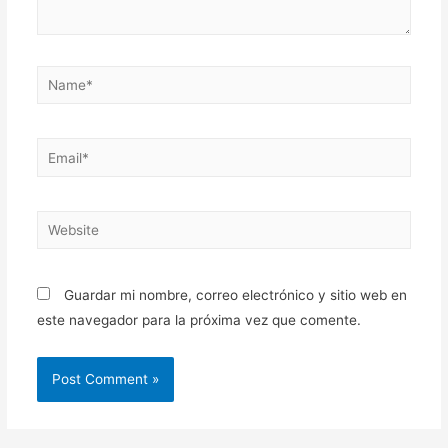
Name*
Email*
Website
Guardar mi nombre, correo electrónico y sitio web en
este navegador para la próxima vez que comente.