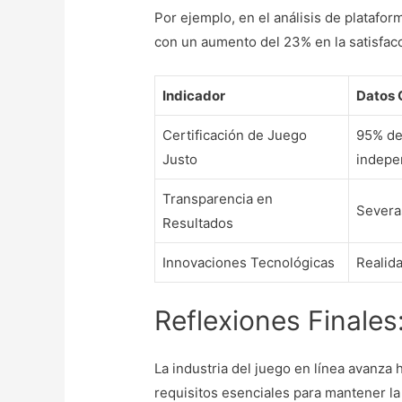
Por ejemplo, en el análisis de platafo
con un aumento del 23% en la satisfac
Indicador
Datos 
Certificación de Juego
95% de 
Justo
indepe
Transparencia en
Severa
Resultados
Innovaciones Tecnológicas
Realida
Reflexiones Finales
La industria del juego en línea avanza 
requisitos esenciales para mantener la 