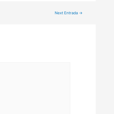
Next Entrada
→