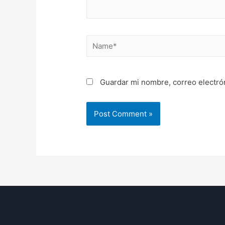
Name*
Guardar mi nombre, correo electró