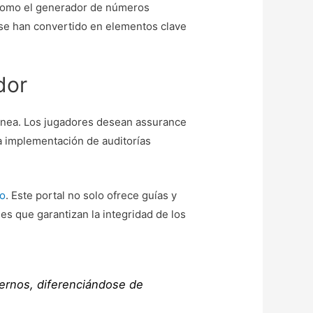
 como el generador de números
o se han convertido en elementos clave
dor
 línea. Los jugadores desean assurance
la implementación de auditorías
no
. Este portal no solo ofrece guías y
es que garantizan la integridad de los
dernos, diferenciándose de