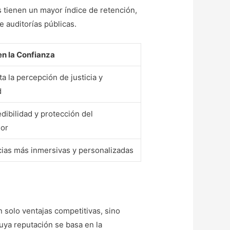
s tienen un mayor índice de retención,
 auditorías públicas.
en la Confianza
a la percepción de justicia y
d
dibilidad y protección del
or
ias más inmersivas y personalizadas
n solo ventajas competitivas, sino
cuya reputación se basa en la