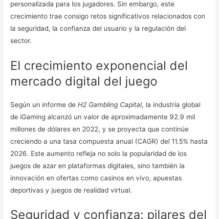
personalizada para los jugadores. Sin embargo, este
crecimiento trae consigo retos significativos relacionados con
la seguridad, la confianza del usuario y la regulación del
sector.
El crecimiento exponencial del
mercado digital del juego
Según un informe de
H2 Gambling Capital
, la industria global
de iGaming alcanzó un valor de aproximadamente 92.9 mil
millones de dólares en 2022, y se proyecta que continúe
creciendo a una tasa compuesta anual (CAGR) del 11.5% hasta
2026. Este aumento refleja no solo la popularidad de los
juegos de azar en plataformas digitales, sino también la
innovación en ofertas como casinos en vivo, apuestas
deportivas y juegos de realidad virtual.
Seguridad y confianza: pilares del