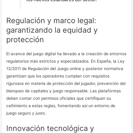
Regulación y marco legal:
garantizando la equidad y
protección
El avance del juego digital ha llevado a la creación de entornos
regulatorios más estrictos y especializados. En España, la Ley
13/2011 de Regulación del Juego online y posterior normativa
garantizan que los operadores cumplan con requisitos
rigurosos en materia de protección del jugador, prevención del
blanqueo de capitales y juego responsable. Las plataformas
deben contar con permisos oficiales que certifiquen su
ceñimiento a estas reglas, fomentando así un entorno de
juego seguro y justo.
Innovación tecnológica y