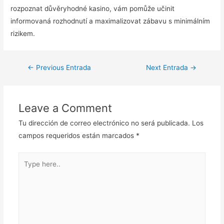
rozpoznat důvěryhodné kasino, vám pomůže učinit
informovaná rozhodnutí a maximalizovat zábavu s minimálním
rizikem.
Navegación
←
Previous Entrada
Next Entrada
→
de
entradas
Leave a Comment
Tu dirección de correo electrónico no será publicada.
Los
campos requeridos están marcados
*
Type
here..