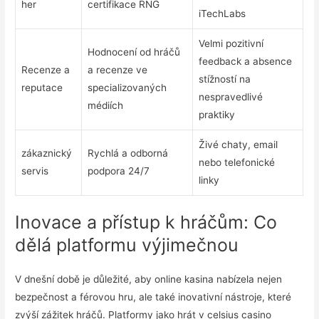
her
certifikace RNG
iTechLabs
Velmi pozitivní
Hodnocení od hráčů
feedback a absence
Recenze a
a recenze ve
stížností na
reputace
specializovaných
nespravedlivé
médiích
praktiky
Živé chaty, email
zákaznický
Rychlá a odborná
nebo telefonické
servis
podpora 24/7
linky
Inovace a přístup k hráčům: Co
dělá platformu výjimečnou
V dnešní době je důležité, aby online kasina nabízela nejen
bezpečnost a férovou hru, ale také inovativní nástroje, které
zvýší zážitek hráčů. Platformy jako hrát v celsius casino